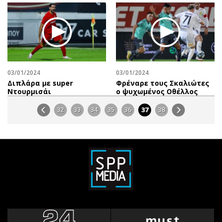
03/01/2024
03/01/2024
Διπλάρα με super
Φρέναρε τους Σκαλιώτες
Ντουρμισάι
ο ψυχωμένος Οθέλλος
32
33
34
35
36
37
38