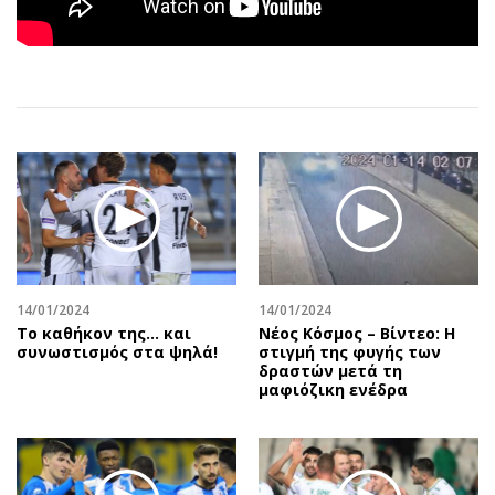
Αθλητισμός
Geek
Κύπρος
Νέα
Ελλάδα
Κινητά-tablets
Διεθνή
Social
Κληρώσεις Allwyn
Αυτοκίνηση
Οικονομική
Αφιερώματα
Οικονομία
Πολιτική
Real Estate
Οικονομία
Επιχειρήσεις
Γενικά
Αγορές
Αναδρομές
14/01/2024
14/01/2024
Tο καθήκον της… και
Νέος Κόσμος – Βίντεο: Η
Money Review
Πρόσωπα
συνωστισμός στα ψηλά!
στιγμή της φυγής των
δραστών μετά τη
AstroBank Properties
Περιβάλλον
μαφιόζικη ενέδρα
Trends
Good Life
Ενέργεια
Γυναίκα
Ναυτιλία
Showbiz