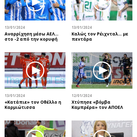
Περιβάλλον
Ταξίδια
Ελλάδα
Συνταγές
Κόσμος
Έξοδος
13/01/2024
13/01/2024
Παράξενα
Media
Αναρρίχηση μέσω ΑΕΛ…
Καλώς τον Ρέιχνταλ… με
Πολιτισμός
Εκπομπές
στο -2 από την κορυφή
πεντάρα
Σινεμά
Wine routes
Θέατρο-Χορός
Podcasts
Μουσική
Uncut
Εικαστικά
Προσφορές
Βιβλίο
Προσωπικότητες στην ''Κ''
Χειρόγραφα
Επιστολές
13/01/2024
12/01/2024
«Κατάπιε» τον Οθέλλο η
Χτύπησε «βόμβα
Καρμιώτισσα
Καμπρέρα» τον ΑΠΟΕΛ