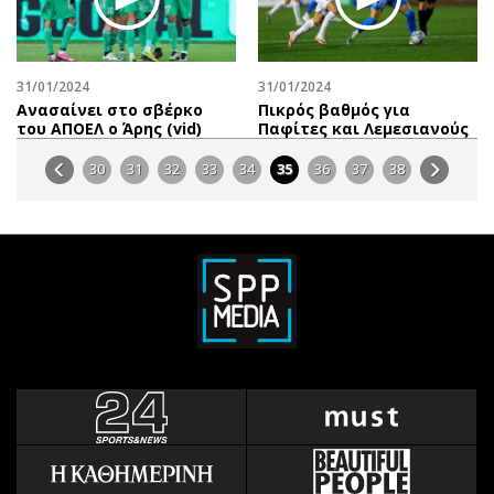
31/01/2024
31/01/2024
Aνασαίνει στο σβέρκο
Πικρός βαθμός για
του ΑΠΟΕΛ o Άρης (vid)
Παφίτες και Λεμεσιανούς
30
31
32
33
34
35
36
37
38