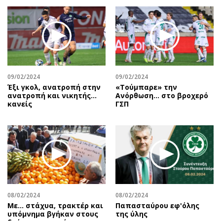
09/02/2024
09/02/2024
Έξι γκολ, ανατροπή στην
«Τούμπαρε» την
ανατροπή και νικητής…
Ανόρθωση… στο βροχερό
κανείς
ΓΣΠ
08/02/2024
08/02/2024
Με... στάχυα, τρακτέρ και
Παπασταύρου εφ'όλης
υπόμνημα βγήκαν στους
της ύλης