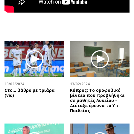
Αθλητισμός
Geek
Κύπρος
Νέα
Ελλάδα
Κινητά-tablets
Διεθνή
Social
Κληρώσεις Allwyn
Αυτοκίνηση
Οικονομική
Αφιερώματα
Οικονομία
Πολιτική
Real Estate
Οικονομία
Επιχειρήσεις
Γενικά
Αγορές
Αναδρομές
13/02/2024
13/02/2024
Στο... βάθρο με τριάρα
Κύπρος: Το ομοφοβικό
Money Review
Πρόσωπα
(vid)
βίντεο που προβλήθηκε
σε μαθητές Λυκείου -
AstroBank Properties
Περιβάλλον
Διέταξε έρευνα το Υπ.
Trends
Good Life
Παιδείας
Ενέργεια
Γυναίκα
Ναυτιλία
Showbiz