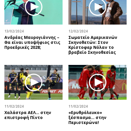
Περιβάλλον
Ταξίδια
Ελλάδα
Συνταγές
Κόσμος
Έξοδος
Παράξενα
Media
13/02/2024
12/02/2024
Πολιτισμός
Εκπομπές
Ανδρέας Μαυρογιάννης –
Σωματείο Αμερικανών
Θα είναι υποψήφιος στις
Σκηνοθετών: Στον
Σινεμά
Wine routes
Προεδρικές 2028;
Κρίστοφερ Νόλαν το
βραβείο Σκηνοθεσίας
Θέατρο-Χορός
Podcasts
Μουσική
Uncut
Εικαστικά
Προσφορές
Βιβλίο
Προσωπικότητες στην ''Κ''
Χειρόγραφα
Επιστολές
11/02/2024
11/02/2024
Χαλάστρα ΑΕΛ... στην
«Ερυθρόλευκο»
επιστροφή Πίντο
ξέσπασμα… στην
Περιστερώνα!