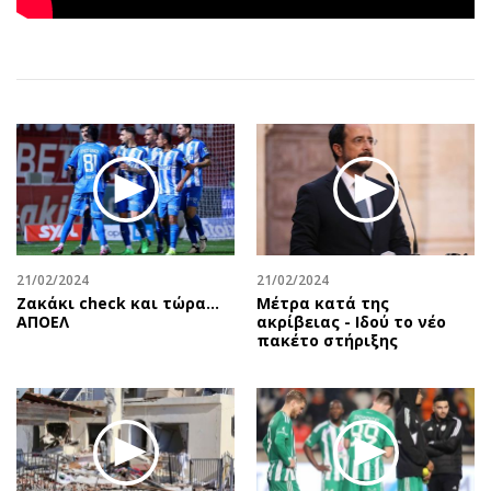
Αθλητισμός
Geek
Κύπρος
Νέα
Ελλάδα
Κινητά-tablets
Διεθνή
Social
Κληρώσεις Allwyn
Αυτοκίνηση
Οικονομική
Αφιερώματα
Οικονομία
Πολιτική
Real Estate
Οικονομία
Επιχειρήσεις
Γενικά
21/02/2024
21/02/2024
Ζακάκι check και τώρα…
Μέτρα κατά της
Αγορές
Αναδρομές
ΑΠΟΕΛ
ακρίβειας - Ιδού το νέο
Money Review
Πρόσωπα
πακέτο στήριξης
AstroBank Properties
Περιβάλλον
Trends
Good Life
Ενέργεια
Γυναίκα
Ναυτιλία
Showbiz