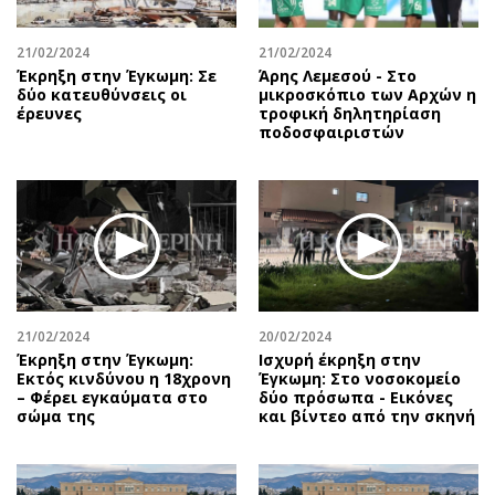
Περιβάλλον
Ταξίδια
Ελλάδα
Συνταγές
21/02/2024
21/02/2024
Κόσμος
Έξοδος
Έκρηξη στην Έγκωμη: Σε
Άρης Λεμεσού - Στο
δύο κατευθύνσεις οι
μικροσκόπιο των Αρχών η
Παράξενα
Media
έρευνες
τροφική δηλητηρίαση
ποδοσφαιριστών
Πολιτισμός
Εκπομπές
Σινεμά
Wine routes
Θέατρο-Χορός
Podcasts
Μουσική
Uncut
Εικαστικά
Προσφορές
Βιβλίο
Προσωπικότητες στην ''Κ''
Χειρόγραφα
Επιστολές
21/02/2024
20/02/2024
Έκρηξη στην Έγκωμη:
Ισχυρή έκρηξη στην
Εκτός κινδύνου η 18χρονη
Έγκωμη: Στο νοσοκομείο
– Φέρει εγκαύματα στο
δύο πρόσωπα - Εικόνες
σώμα της
και βίντεο από την σκηνή