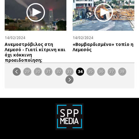
14/02/2024
14/02/2024
Ανεμοστρόβιλος στη
«Βομβαρδισμένο» τοπίο η
Λεμεσό - Γιατί κίτρινη και
Λεμεσός
όχι κόκκινη
προειδοποίηση;
29
30
31
32
33
34
35
36
37
38