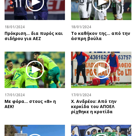
18/01/2024
18/01/2024
Πρόκριση... δια πυρός και
Το καθήκον της... από την
σιδήρου για ΑΕΖ
άσπρη βούλα
17/01/2024
17/01/2024
Με φόρα… στους «8» η
Χ. Ανδρέου: Από την
ΑΕΚ!
κερκίδα του ΑΠΟΕΛ
ρίχθηκε η κροτίδα