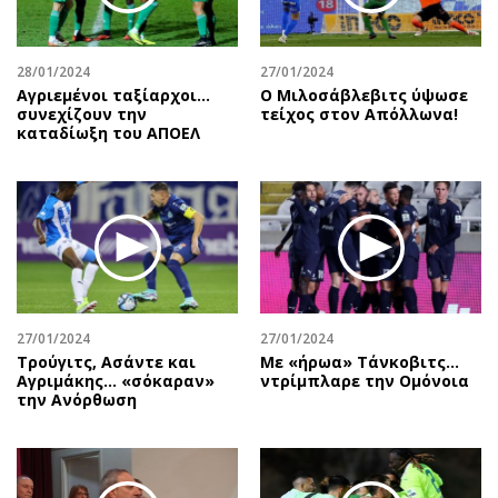
Περιβάλλον
Ταξίδια
Ελλάδα
Συνταγές
Κόσμος
Έξοδος
28/01/2024
27/01/2024
Αγριεμένοι ταξίαρχοι...
Ο Μιλοσάβλεβιτς ύψωσε
Παράξενα
Media
συνεχίζουν την
τείχος στον Απόλλωνα!
καταδίωξη του ΑΠΟΕΛ
Πολιτισμός
Εκπομπές
Σινεμά
Wine routes
Θέατρο-Χορός
Podcasts
Μουσική
Uncut
Εικαστικά
Προσφορές
Βιβλίο
Προσωπικότητες στην ''Κ''
Χειρόγραφα
Επιστολές
27/01/2024
27/01/2024
Τρούγιτς, Ασάντε και
Με «ήρωα» Τάνκοβιτς…
Αγριμάκης… «σόκαραν»
ντρίμπλαρε την Ομόνοια
την Ανόρθωση