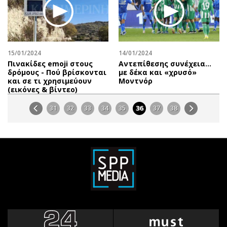
15/01/2024
14/01/2024
Πινακίδες emoji στους
Αντεπίθεσης συνέχεια…
δρόμους - Πού βρίσκονται
με δέκα και «χρυσό»
και σε τι χρησιμεύουν
Μοντνόρ
(εικόνες & βίντεο)
31
32
33
34
35
36
37
38