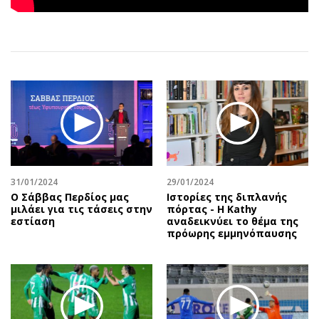
Αθλητισμός
Geek
Κύπρος
Νέα
Ελλάδα
Κινητά-tablets
Διεθνή
Social
Κληρώσεις Allwyn
Αυτοκίνηση
Οικονομική
Αφιερώματα
Οικονομία
Πολιτική
Real Estate
Οικονομία
Επιχειρήσεις
Γενικά
31/01/2024
29/01/2024
Ο Σάββας Περδίος μας
Ιστορίες της διπλανής
Αγορές
Αναδρομές
μιλάει για τις τάσεις στην
πόρτας - Η Kathy
Money Review
Πρόσωπα
εστίαση
αναδεικνύει το θέμα της
πρόωρης εμμηνόπαυσης
AstroBank Properties
Περιβάλλον
Trends
Good Life
Ενέργεια
Γυναίκα
Ναυτιλία
Showbiz