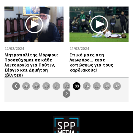
22/02/2024
21/02/2024
Μητροπολίτης Μόρφου:
Επικό ματς στη
Προσεύχομαι σε κάθε
Λεωφόρο… τεστ
λειτουργία για Πούτιν,
κοπώσεως για τους
Σέργιο και Δημήτρη
καρδιακούς!
(βίντεο)
28
29
30
31
32
33
34
35
36
37