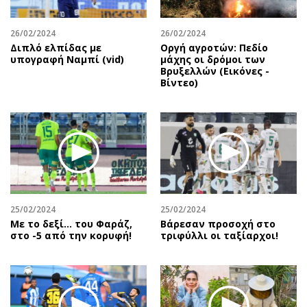
26/02/2024
26/02/2024
Διπλό ελπίδας με
Οργή αγροτών: Πεδίο
υπογραφή Ναμπί (vid)
μάχης οι δρόμοι των
Βρυξελλών (Εικόνες -
Βίντεο)
25/02/2024
25/02/2024
Με το δεξί… του Φαράζ,
Βάρεσαν προσοχή στο
στο -5 από την κορυφή!
τριφύλλι οι ταξίαρχοι!