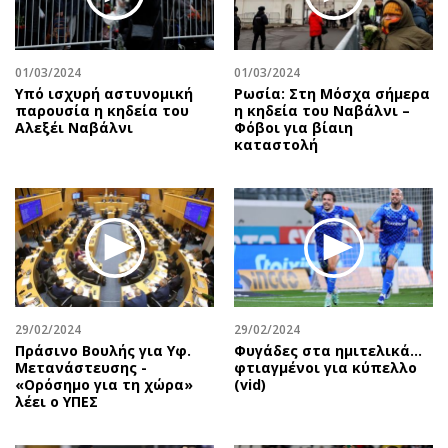
Περιβάλλον
Ταξίδια
Ελλάδα
Συνταγές
Κόσμος
Έξοδος
01/03/2024
01/03/2024
Παράξενα
Media
Υπό ισχυρή αστυνομική
Ρωσία: Στη Μόσχα σήμερα
παρουσία η κηδεία του
η κηδεία του Ναβάλνι –
Πολιτισμός
Εκπομπές
Αλεξέι Ναβάλνι
Φόβοι για βίαιη
καταστολή
Σινεμά
Wine routes
Θέατρο-Χορός
Podcasts
Μουσική
Uncut
Εικαστικά
Προσφορές
Βιβλίο
Προσωπικότητες στην ''Κ''
Χειρόγραφα
Επιστολές
29/02/2024
29/02/2024
Πράσινο Βουλής για Υφ.
Φυγάδες στα ημιτελικά…
Μετανάστευσης -
φτιαγμένοι για κύπελλο
«Ορόσημο για τη χώρα»
(vid)
λέει ο ΥΠΕΣ