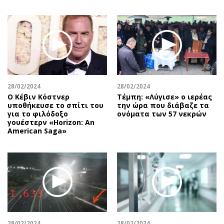
28/02/2024
28/02/2024
Ο Κέβιν Κόστνερ
Τέμπη: «Λύγισε» ο ιερέας
υποθήκευσε το σπίτι του
την ώρα που διάβαζε τα
για το φιλόδοξο
ονόματα των 57 νεκρών
γουέστερν «Horizon: An
American Saga»
28/02/2024
28/02/2024