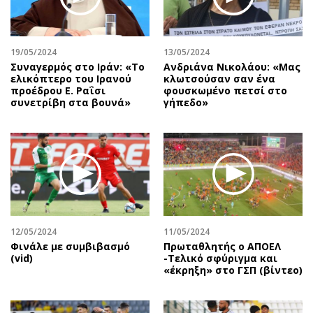
19/05/2024
13/05/2024
Συναγερμός στο Ιράν: «Το
Ανδριάνα Νικολάου: «Μας
ελικόπτερο του Ιρανού
κλωτσούσαν σαν ένα
προέδρου Ε. Ραΐσι
φουσκωμένο πετσί στο
συνετρίβη στα βουνά»
γήπεδο»
12/05/2024
11/05/2024
Φινάλε με συμβιβασμό
Πρωταθλητής ο ΑΠΟΕΛ
(vid)
-Τελικό σφύριγμα και
«έκρηξη» στο ΓΣΠ (βίντεο)