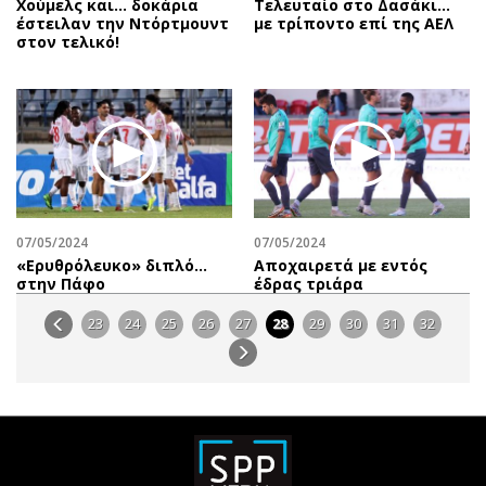
Χούμελς και... δοκάρια
Τελευταίο στο Δασάκι…
έστειλαν την Ντόρτμουντ
με τρίποντο επί της ΑΕΛ
στον τελικό!
07/05/2024
07/05/2024
«Ερυθρόλευκο» διπλό…
Αποχαιρετά με εντός
στην Πάφο
έδρας τριάρα
23
24
25
26
27
28
29
30
31
32