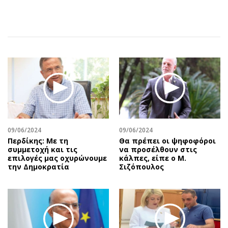
Αθλητισμός
Geek
Κύπρος
Νέα
Ελλάδα
Κινητά-tablets
Διεθνή
Social
Κληρώσεις Allwyn
Αυτοκίνηση
Οικονομική
Αφιερώματα
Οικονομία
Πολιτική
Real Estate
Οικονομία
Επιχειρήσεις
Γενικά
09/06/2024
09/06/2024
Περδίκης: Με τη
Θα πρέπει οι ψηφοφόροι
Αγορές
Αναδρομές
συμμετοχή και τις
να προσέλθουν στις
Money Review
Πρόσωπα
επιλογές μας οχυρώνουμε
κάλπες, είπε ο Μ.
την Δημοκρατία
Σιζόπουλος
AstroBank Properties
Περιβάλλον
Trends
Good Life
Ενέργεια
Γυναίκα
Ναυτιλία
Showbiz