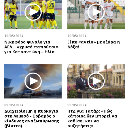
10/05/2024
10/05/2024
Νικηφόρο φινάλε για
Είπε «αντίο» με εξάρα η
ΑΕΛ… «χρυσό παπούτσι»
Δόξα!
για Κατσαντώνη – Ηλία
09/05/2024
09/05/2024
Διαχειρίσιμη η πυρκαγιά
ΠτΔ για Τατάρ: «Πώς
στη Λεμεσό - Σοβαρός ο
κάποιος δεν μπορεί να
κίνδυνος αναζωπύρωσης
καθίσει και να
(βίντεο)
συζητήσει;»