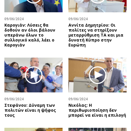
Περιβάλλον
Ταξίδια
Ελλάδα
Συνταγές
Κόσμος
Έξοδος
09/06/2024
09/06/2024
Καρογιάν: Λύσεις θα
Αννίτα Δημητρίου: Οι
Παράξενα
Media
δοθούν αν όλοι βάλουν
πολίτες να στηρίξουν
υπεράνω όλων το
μεταρρύθμιση ΤΑ και μια
Πολιτισμός
Εκπομπές
συλλογικό καλό, λέει ο
δυνατή Κύπρο στην
Σινεμά
Wine routes
Καρογιάν
Ευρώπη
Θέατρο-Χορός
Podcasts
Μουσική
Uncut
Εικαστικά
Προσφορές
Βιβλίο
Προσωπικότητες στην ''Κ''
Χειρόγραφα
Επιστολές
09/06/2024
09/06/2024
Στεφάνου: Δύναμη των
Νικόλας: Η
πολιτών είναι η ψήφος
περιθωριοποίηση δεν
τους
μπορεί να είναι η επιλογή