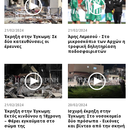
Περιβάλλον
Ταξίδια
Ελλάδα
Συνταγές
Κόσμος
Έξοδος
Παράξενα
Media
21/02/2024
21/02/2024
Πολιτισμός
Εκπομπές
Έκρηξη στην Έγκωμη: Σε
Άρης Λεμεσού - Στο
δύο κατευθύνσεις οι
μικροσκόπιο των Αρχών η
Σινεμά
Wine routes
έρευνες
τροφική δηλητηρίαση
ποδοσφαιριστών
Θέατρο-Χορός
Podcasts
Μουσική
Uncut
Εικαστικά
Προσφορές
Βιβλίο
Προσωπικότητες στην ''Κ''
Χειρόγραφα
Επιστολές
21/02/2024
20/02/2024
Έκρηξη στην Έγκωμη:
Ισχυρή έκρηξη στην
Εκτός κινδύνου η 18χρονη
Έγκωμη: Στο νοσοκομείο
– Φέρει εγκαύματα στο
δύο πρόσωπα - Εικόνες
σώμα της
και βίντεο από την σκηνή