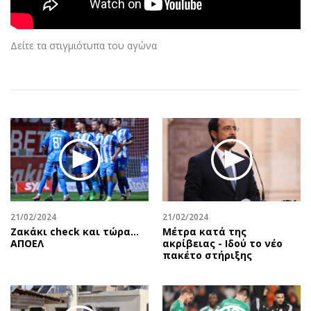
Αθλητισμός
Geek
Κύπρος
Νέα
Δείτε τα στιγμιότυπα του αγώνα
Ελλάδα
Κινητά-tablets
Διεθνή
Social
Κληρώσεις Allwyn
Αυτοκίνηση
Οικονομική
Αφιερώματα
Οικονομία
Πολιτική
Real Estate
Οικονομία
Επιχειρήσεις
Γενικά
Αγορές
Αναδρομές
Money Review
Πρόσωπα
21/02/2024
21/02/2024
Ζακάκι check και τώρα…
Μέτρα κατά της
AstroBank Properties
Περιβάλλον
ΑΠΟΕΛ
ακρίβειας - Ιδού το νέο
Trends
Good Life
πακέτο στήριξης
Ενέργεια
Γυναίκα
Ναυτιλία
Showbiz