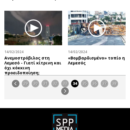
14/02/2024
14/02/2024
Ανεμοστρόβιλος στη
«Βομβαρδισμένο» τοπίο η
Λεμεσό - Γιατί κίτρινη και
Λεμεσός
όχι κόκκινη
προειδοποίηση;
29
30
31
32
33
34
35
36
37
38