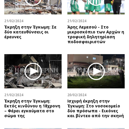
Περιβάλλον
Ταξίδια
Ελλάδα
Συνταγές
Κόσμος
Έξοδος
21/02/2024
21/02/2024
Παράξενα
Media
Έκρηξη στην Έγκωμη: Σε
Άρης Λεμεσού - Στο
δύο κατευθύνσεις οι
μικροσκόπιο των Αρχών η
Πολιτισμός
Εκπομπές
έρευνες
τροφική δηλητηρίαση
ποδοσφαιριστών
Σινεμά
Wine routes
Θέατρο-Χορός
Podcasts
Μουσική
Uncut
Εικαστικά
Προσφορές
Βιβλίο
Προσωπικότητες στην ''Κ''
Χειρόγραφα
Επιστολές
21/02/2024
20/02/2024
Έκρηξη στην Έγκωμη:
Ισχυρή έκρηξη στην
Εκτός κινδύνου η 18χρονη
Έγκωμη: Στο νοσοκομείο
– Φέρει εγκαύματα στο
δύο πρόσωπα - Εικόνες
σώμα της
και βίντεο από την σκηνή