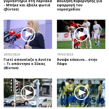
γυμναστήριο στη Λάρνακα
Βούληση Κυβέρνησης για
- Μπήκε και έβαλε φωτιά
εφαρμογή του
(βίντεο)
νομοσχεδίου
20/02/2024
19/02/2024
Γιατί απουσίαζε η Αννίτα
Άναψε κόκκινο… στην
– Τι απάντησε ο Σύκας
Πάφο
(Βίντεο)