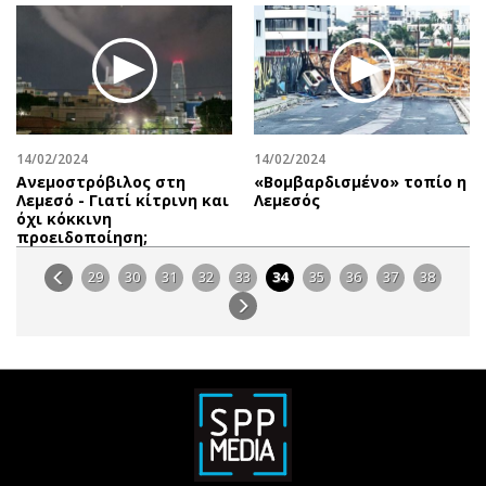
14/02/2024
14/02/2024
Ανεμοστρόβιλος στη
«Βομβαρδισμένο» τοπίο η
Λεμεσό - Γιατί κίτρινη και
Λεμεσός
όχι κόκκινη
προειδοποίηση;
29
30
31
32
33
34
35
36
37
38