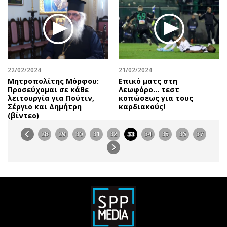
22/02/2024
21/02/2024
Μητροπολίτης Μόρφου:
Επικό ματς στη
Προσεύχομαι σε κάθε
Λεωφόρο… τεστ
λειτουργία για Πούτιν,
κοπώσεως για τους
Σέργιο και Δημήτρη
καρδιακούς!
(βίντεο)
28
29
30
31
32
33
34
35
36
37