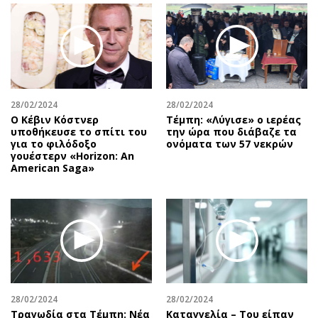
28/02/2024
28/02/2024
Ο Κέβιν Κόστνερ
Τέμπη: «Λύγισε» ο ιερέας
υποθήκευσε το σπίτι του
την ώρα που διάβαζε τα
για το φιλόδοξο
ονόματα των 57 νεκρών
γουέστερν «Horizon: An
American Saga»
28/02/2024
28/02/2024
Τραγωδία στα Τέμπη: Νέα
Καταγγελία – Του είπαν