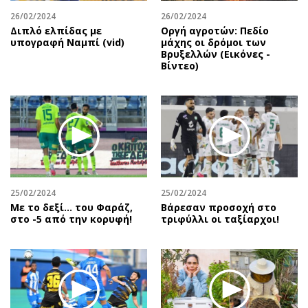
26/02/2024
26/02/2024
Διπλό ελπίδας με
Οργή αγροτών: Πεδίο
υπογραφή Ναμπί (vid)
μάχης οι δρόμοι των
Βρυξελλών (Εικόνες -
Βίντεο)
25/02/2024
25/02/2024
Με το δεξί… του Φαράζ,
Βάρεσαν προσοχή στο
στο -5 από την κορυφή!
τριφύλλι οι ταξίαρχοι!