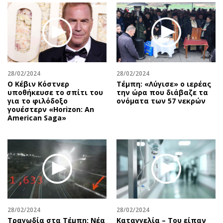
28/02/2024
28/02/2024
Ο Κέβιν Κόστνερ
Τέμπη: «Λύγισε» ο ιερέας
υποθήκευσε το σπίτι του
την ώρα που διάβαζε τα
για το φιλόδοξο
ονόματα των 57 νεκρών
γουέστερν «Horizon: An
American Saga»
28/02/2024
28/02/2024
Τραγωδία στα Τέμπη: Νέα
Καταγγελία – Του είπαν