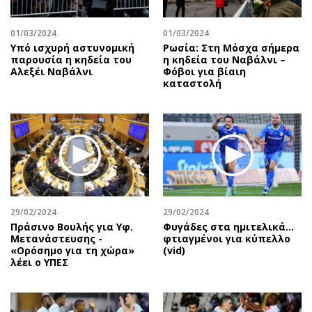
Περιβάλλον
Ταξίδια
Ελλάδα
Συνταγές
01/03/2024
01/03/2024
Κόσμος
Έξοδος
Υπό ισχυρή αστυνομική
Ρωσία: Στη Μόσχα σήμερα
παρουσία η κηδεία του
η κηδεία του Ναβάλνι –
Παράξενα
Media
Αλεξέι Ναβάλνι
Φόβοι για βίαιη
καταστολή
Πολιτισμός
Εκπομπές
Σινεμά
Wine routes
Θέατρο-Χορός
Podcasts
Μουσική
Uncut
Εικαστικά
Προσφορές
Βιβλίο
Προσωπικότητες στην ''Κ''
Χειρόγραφα
Επιστολές
29/02/2024
29/02/2024
Πράσινο Βουλής για Υφ.
Φυγάδες στα ημιτελικά…
Μετανάστευσης -
φτιαγμένοι για κύπελλο
«Ορόσημο για τη χώρα»
(vid)
λέει ο ΥΠΕΣ