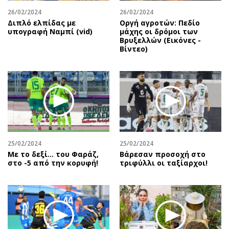
26/02/2024
26/02/2024
Διπλό ελπίδας με
Οργή αγροτών: Πεδίο
υπογραφή Ναμπί (vid)
μάχης οι δρόμοι των
Βρυξελλών (Εικόνες -
Βίντεο)
25/02/2024
25/02/2024
Με το δεξί… του Φαράζ,
Βάρεσαν προσοχή στο
στο -5 από την κορυφή!
τριφύλλι οι ταξίαρχοι!