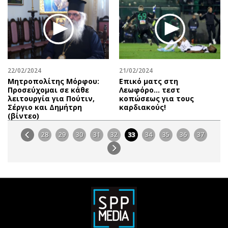
22/02/2024
21/02/2024
Μητροπολίτης Μόρφου:
Επικό ματς στη
Προσεύχομαι σε κάθε
Λεωφόρο… τεστ
λειτουργία για Πούτιν,
κοπώσεως για τους
Σέργιο και Δημήτρη
καρδιακούς!
(βίντεο)
28
29
30
31
32
33
34
35
36
37