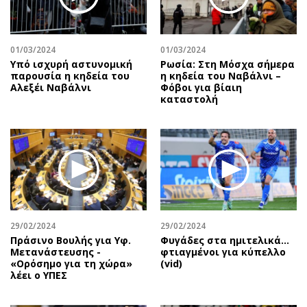
Περιβάλλον
Ταξίδια
Ελλάδα
Συνταγές
Κόσμος
Έξοδος
01/03/2024
01/03/2024
Παράξενα
Media
Υπό ισχυρή αστυνομική
Ρωσία: Στη Μόσχα σήμερα
παρουσία η κηδεία του
η κηδεία του Ναβάλνι –
Πολιτισμός
Εκπομπές
Αλεξέι Ναβάλνι
Φόβοι για βίαιη
καταστολή
Σινεμά
Wine routes
Θέατρο-Χορός
Podcasts
Μουσική
Uncut
Εικαστικά
Προσφορές
Βιβλίο
Προσωπικότητες στην ''Κ''
Χειρόγραφα
Επιστολές
29/02/2024
29/02/2024
Πράσινο Βουλής για Υφ.
Φυγάδες στα ημιτελικά…
Μετανάστευσης -
φτιαγμένοι για κύπελλο
«Ορόσημο για τη χώρα»
(vid)
λέει ο ΥΠΕΣ