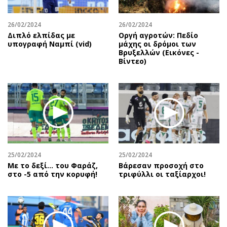
26/02/2024
26/02/2024
Διπλό ελπίδας με
Οργή αγροτών: Πεδίο
υπογραφή Ναμπί (vid)
μάχης οι δρόμοι των
Βρυξελλών (Εικόνες -
Βίντεο)
25/02/2024
25/02/2024
Με το δεξί… του Φαράζ,
Βάρεσαν προσοχή στο
στο -5 από την κορυφή!
τριφύλλι οι ταξίαρχοι!