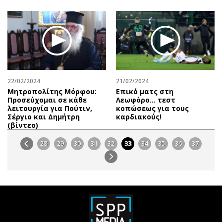
22/02/2024
21/02/2024
Μητροπολίτης Μόρφου:
Επικό ματς στη
Προσεύχομαι σε κάθε
Λεωφόρο… τεστ
λειτουργία για Πούτιν,
κοπώσεως για τους
Σέργιο και Δημήτρη
καρδιακούς!
(βίντεο)
28
29
30
31
32
33
34
35
36
37