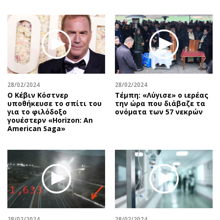
28/02/2024
28/02/2024
Ο Κέβιν Κόστνερ
Τέμπη: «Λύγισε» ο ιερέας
υποθήκευσε το σπίτι του
την ώρα που διάβαζε τα
για το φιλόδοξο
ονόματα των 57 νεκρών
γουέστερν «Horizon: An
American Saga»
28/02/2024
28/02/2024