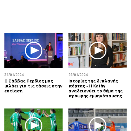
Αθλητισμός
Geek
Κύπρος
Νέα
Ελλάδα
Κινητά-tablets
Διεθνή
Social
Κληρώσεις Allwyn
Αυτοκίνηση
Οικονομική
Αφιερώματα
Οικονομία
Πολιτική
Real Estate
Οικονομία
Επιχειρήσεις
Γενικά
31/01/2024
29/01/2024
Ο Σάββας Περδίος μας
Ιστορίες της διπλανής
Αγορές
Αναδρομές
μιλάει για τις τάσεις στην
πόρτας - Η Kathy
Money Review
Πρόσωπα
εστίαση
αναδεικνύει το θέμα της
πρόωρης εμμηνόπαυσης
AstroBank Properties
Περιβάλλον
Trends
Good Life
Ενέργεια
Γυναίκα
Ναυτιλία
Showbiz