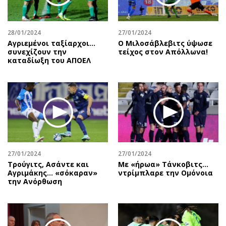
Περιβάλλον
Ταξίδια
Ελλάδα
Συνταγές
Κόσμος
Έξοδος
28/01/2024
27/01/2024
Αγριεμένοι ταξίαρχοι...
Ο Μιλοσάβλεβιτς ύψωσε
Παράξενα
Media
συνεχίζουν την
τείχος στον Απόλλωνα!
καταδίωξη του ΑΠΟΕΛ
Πολιτισμός
Εκπομπές
Σινεμά
Wine routes
Θέατρο-Χορός
Podcasts
Μουσική
Uncut
Εικαστικά
Προσφορές
Βιβλίο
Προσωπικότητες στην ''Κ''
Χειρόγραφα
Επιστολές
27/01/2024
27/01/2024
Τρούγιτς, Ασάντε και
Με «ήρωα» Τάνκοβιτς…
Αγριμάκης… «σόκαραν»
ντρίμπλαρε την Ομόνοια
την Ανόρθωση