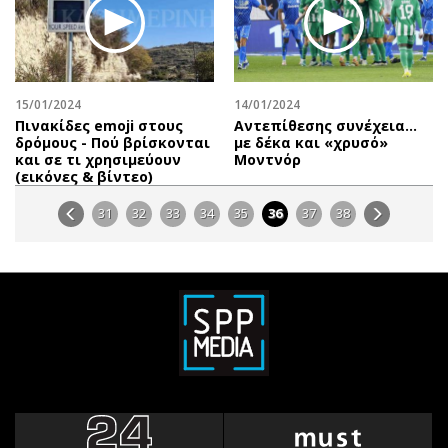
15/01/2024
14/01/2024
Πινακίδες emoji στους
Αντεπίθεσης συνέχεια…
δρόμους - Πού βρίσκονται
με δέκα και «χρυσό»
και σε τι χρησιμεύουν
Μοντνόρ
(εικόνες & βίντεο)
31
32
33
34
35
36
37
38