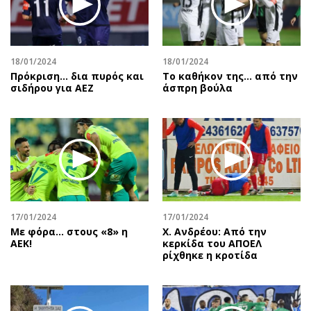
18/01/2024
18/01/2024
Πρόκριση... δια πυρός και
Το καθήκον της... από την
σιδήρου για ΑΕΖ
άσπρη βούλα
17/01/2024
17/01/2024
Με φόρα… στους «8» η
Χ. Ανδρέου: Από την
ΑΕΚ!
κερκίδα του ΑΠΟΕΛ
ρίχθηκε η κροτίδα