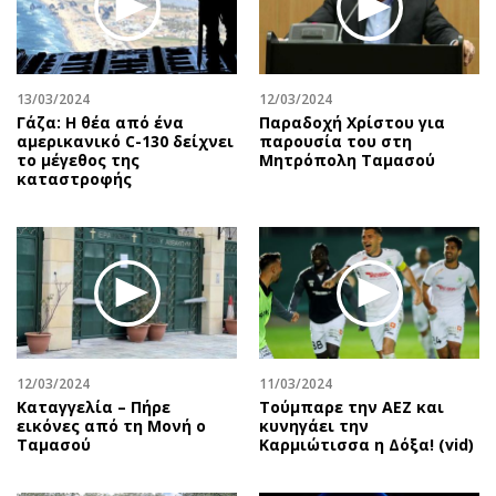
Περιβάλλον
Ταξίδια
Ελλάδα
Συνταγές
Κόσμος
Έξοδος
13/03/2024
12/03/2024
Παράξενα
Media
Γάζα: Η θέα από ένα
Παραδοχή Χρίστου για
Πολιτισμός
Εκπομπές
αμερικανικό C-130 δείχνει
παρουσία του στη
το μέγεθος της
Μητρόπολη Ταμασού
Σινεμά
Wine routes
καταστροφής
Θέατρο-Χορός
Podcasts
Μουσική
Uncut
Εικαστικά
Προσφορές
Βιβλίο
Προσωπικότητες στην ''Κ''
Χειρόγραφα
Επιστολές
12/03/2024
11/03/2024
Καταγγελία – Πήρε
Τούμπαρε την ΑΕΖ και
εικόνες από τη Μονή ο
κυνηγάει την
Ταμασού
Καρμιώτισσα η Δόξα! (vid)