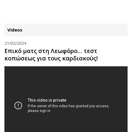
ΕΓΓΡΑΦΗ
ΕΙΣΟΔΟΣ
Videos
21/02/2024
ΚΑΤΗΓΟΡΙΕΣ
ΣΥΝΔΕΣΗ
Επικό ματς στη Λεωφόρο… τεστ
κοπώσεως για τους καρδιακούς!
Κύπρος
Απόψεις
Παιδεία
Αρθρογραφία
Υγεία
The Hill
Πολιτική
Υγεία
Βουλευτικές 2026
Αγγελίες
Εκλογές 2024
Ενοικιάζονται
Προεδρικές 2023
Πωλούνται
Δημοσκοπήσεις
Ζητούν εργασία
Διπλωματία
Θέσεις εργασίας