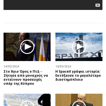
Αθλητισμός
Geek
Κύπρος
Νέα
Ελλάδα
Κινητά-tablets
Διεθνή
Social
Κληρώσεις Allwyn
Αυτοκίνηση
Οικονομική
Αφιερώματα
Οικονομία
Πολιτική
Real Estate
Οικονομία
Επιχειρήσεις
Γενικά
Αγορές
Αναδρομές
14/03/2024
14/03/2024
Στο Άγιο Όρος ο ΠτΔ -
Η SpaceX γράφει ιστορία:
Money Review
Πρόσωπα
Ζήτησε από μοναχούς να
Εκτόξευσε το μεγαλύτερο
εντείνουν προσευχές
διαστημόπλοιο
AstroBank Properties
Περιβάλλον
υπέρ της Κύπρου
Trends
Good Life
Ενέργεια
Γυναίκα
Ναυτιλία
Showbiz