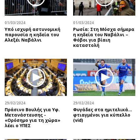
Περιβάλλον
Ταξίδια
Ελλάδα
Συνταγές
Κόσμος
Έξοδος
01/03/2024
01/03/2024
Παράξενα
Media
Υπό ισχυρή αστυνομική
Ρωσία: Στη Μόσχα σήμερα
παρουσία η κηδεία του
η κηδεία του Ναβάλνι –
Πολιτισμός
Εκπομπές
Αλεξέι Ναβάλνι
Φόβοι για βίαιη
καταστολή
Σινεμά
Wine routes
Θέατρο-Χορός
Podcasts
Μουσική
Uncut
Εικαστικά
Προσφορές
Βιβλίο
Προσωπικότητες στην ''Κ''
Χειρόγραφα
Επιστολές
29/02/2024
29/02/2024
Πράσινο Βουλής για Υφ.
Φυγάδες στα ημιτελικά…
Μετανάστευσης -
φτιαγμένοι για κύπελλο
«Ορόσημο για τη χώρα»
(vid)
λέει ο ΥΠΕΣ