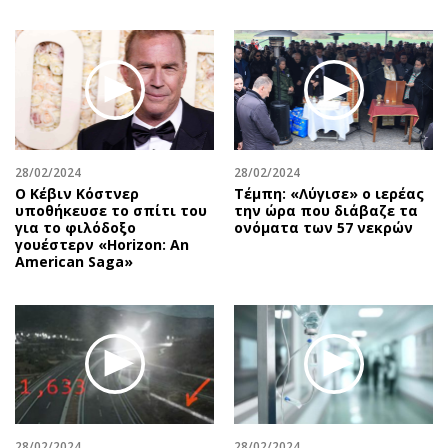
28/02/2024
28/02/2024
Ο Κέβιν Κόστνερ
Τέμπη: «Λύγισε» ο ιερέας
υποθήκευσε το σπίτι του
την ώρα που διάβαζε τα
για το φιλόδοξο
ονόματα των 57 νεκρών
γουέστερν «Horizon: An
American Saga»
28/02/2024
28/02/2024