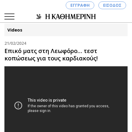
ΕΓΓΡΑΦΗ
ΕΙΣΟΔΟΣ
Videos
21/02/2024
ΚΑΤΗΓΟΡΙΕΣ
ΣΥΝΔΕΣΗ
Επικό ματς στη Λεωφόρο… τεστ
κοπώσεως για τους καρδιακούς!
Κύπρος
Απόψεις
Παιδεία
Αρθρογραφία
Υγεία
The Hill
Πολιτική
Υγεία
Βουλευτικές 2026
Αγγελίες
Εκλογές 2024
Ενοικιάζονται
Προεδρικές 2023
Πωλούνται
Δημοσκοπήσεις
Ζητούν εργασία
Διπλωματία
Θέσεις εργασίας