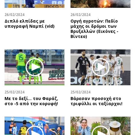
26/02/2024
26/02/2024
Διπλό ελπίδας με
Οργή αγροτών: Πεδίο
υπογραφή Ναμπί (vid)
μάχης οι δρόμοι των
Βρυξελλών (Εικόνες -
Βίντεο)
25/02/2024
25/02/2024
Με το δεξί… του Φαράζ,
Βάρεσαν προσοχή στο
στο -5 από την κορυφή!
τριφύλλι οι ταξίαρχοι!