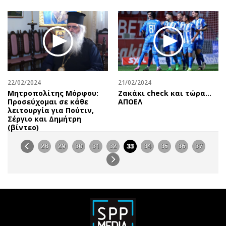
22/02/2024
21/02/2024
Μητροπολίτης Μόρφου:
Ζακάκι check και τώρα…
Προσεύχομαι σε κάθε
ΑΠΟΕΛ
λειτουργία για Πούτιν,
Σέργιο και Δημήτρη
(βίντεο)
28
29
30
31
32
33
34
35
36
37