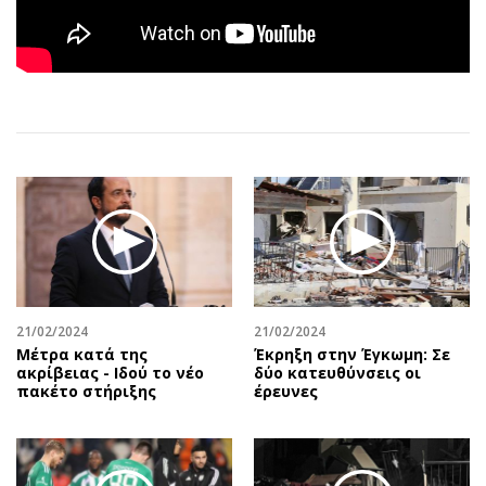
Αθλητισμός
Geek
Κύπρος
Νέα
Ελλάδα
Κινητά-tablets
Διεθνή
Social
Κληρώσεις Allwyn
Αυτοκίνηση
Οικονομική
Αφιερώματα
Οικονομία
Πολιτική
Real Estate
Οικονομία
Επιχειρήσεις
Γενικά
Αγορές
Αναδρομές
21/02/2024
21/02/2024
Money Review
Πρόσωπα
Μέτρα κατά της
Έκρηξη στην Έγκωμη: Σε
AstroBank Properties
Περιβάλλον
ακρίβειας - Ιδού το νέο
δύο κατευθύνσεις οι
πακέτο στήριξης
έρευνες
Trends
Good Life
Ενέργεια
Γυναίκα
Ναυτιλία
Showbiz