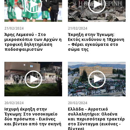
Περιβάλλον
Ταξίδια
Ελλάδα
Συνταγές
Κόσμος
Έξοδος
Παράξενα
Media
21/02/2024
21/02/2024
Άρης Λεμεσού - Στο
Έκρηξη στην Έγκωμη:
Πολιτισμός
Εκπομπές
μικροσκόπιο των Αρχών η
Εκτός κινδύνου η 18χρονη
Σινεμά
Wine routes
τροφική δηλητηρίαση
– Φέρει εγκαύματα στο
ποδοσφαιριστών
σώμα της
Θέατρο-Χορός
Podcasts
Μουσική
Uncut
Εικαστικά
Προσφορές
Βιβλίο
Προσωπικότητες στην ''Κ''
Χειρόγραφα
Επιστολές
20/02/2024
20/02/2024
Ισχυρή έκρηξη στην
Ελλάδα - Αγροτικό
Έγκωμη: Στο νοσοκομείο
συλλαλητήριο: Ολοένα
δύο πρόσωπα - Εικόνες
και περισσότερα τρακτέρ
και βίντεο από την σκηνή
στο Σύνταγμα (εικόνες -
βίντεο)