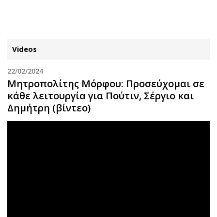
ΕΓΓΡΑΦΗ
ΕΙΣΟΔΟΣ
Videos
22/02/2024
ΚΑΤΗΓΟΡΙΕΣ
ΣΥΝΔΕΣΗ
Μητροπολίτης Μόρφου: Προσεύχομαι σε
κάθε λειτουργία για Πούτιν, Σέργιο και
Κύπρος
Απόψεις
Δημήτρη (βίντεο)
Παιδεία
Αρθρογραφία
Υγεία
The Hill
Πολιτική
Υγεία
Βουλευτικές 2026
Αγγελίες
Εκλογές 2024
Ενοικιάζονται
Προεδρικές 2023
Πωλούνται
Δημοσκοπήσεις
Ζητούν εργασία
Διπλωματία
Θέσεις εργασίας