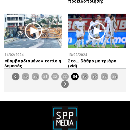
προειδοποίηση;
14/02/2024
13/02/2024
«Βομβαρδισμένο» τοπίο η
Στο... βάθρο με τριάρα
Λεμεσός
(vid)
29
30
31
32
33
34
35
36
37
38