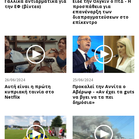
Γαλλικά αντιαρματικά για
Είδε την Ολγκίν ο ΠτΔ - Η
την ΕΦ (βίντεο)
προσπάθεια για
επανέναρξη των
διαπραγματεύσεων στο
επίκεντρο
26/06/2024
25/06/2024
Αυτή είναι η πρώτη
Προκαλεί την Αννίτα ο
κυπριακή ταινία στο
Αβέρωφ - «Αν έχει τα guts
Netflix
να βγει να τα πει
δημόσια»