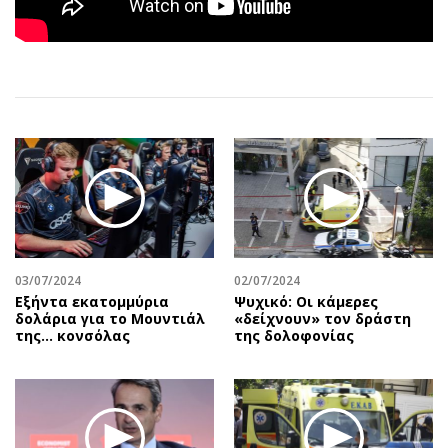
Αθλητισμός
Geek
Κύπρος
Νέα
Ελλάδα
Κινητά-tablets
Διεθνή
Social
Κληρώσεις Allwyn
Αυτοκίνηση
Οικονομική
Αφιερώματα
Οικονομία
Πολιτική
Real Estate
Οικονομία
Επιχειρήσεις
Γενικά
Αγορές
Αναδρομές
03/07/2024
02/07/2024
Εξήντα εκατομμύρια
Ψυχικό: Οι κάμερες
Money Review
Πρόσωπα
δολάρια για το Μουντιάλ
«δείχνουν» τον δράστη
της... κονσόλας
της δολοφονίας
AstroBank Properties
Περιβάλλον
Trends
Good Life
Ενέργεια
Γυναίκα
Ναυτιλία
Showbiz