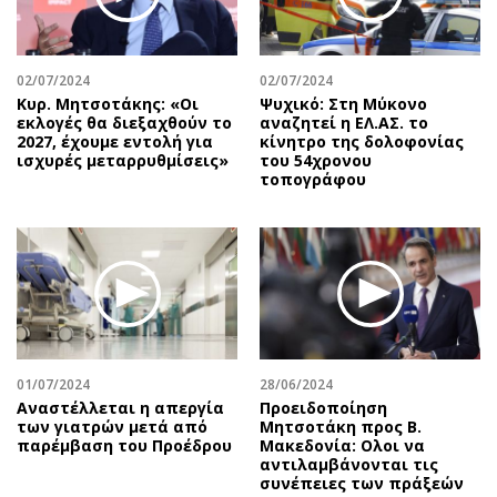
Περιβάλλον
Ταξίδια
Ελλάδα
Συνταγές
Κόσμος
Έξοδος
02/07/2024
02/07/2024
Παράξενα
Media
Κυρ. Μητσοτάκης: «Οι
Ψυχικό: Στη Μύκονο
εκλογές θα διεξαχθούν το
αναζητεί η ΕΛ.ΑΣ. το
Πολιτισμός
Εκπομπές
2027, έχουμε εντολή για
κίνητρο της δολοφονίας
ισχυρές μεταρρυθμίσεις»
του 54χρονου
Σινεμά
Wine routes
τοπογράφου
Θέατρο-Χορός
Podcasts
Μουσική
Uncut
Εικαστικά
Προσφορές
Βιβλίο
Προσωπικότητες στην ''Κ''
Χειρόγραφα
Επιστολές
01/07/2024
28/06/2024
Αναστέλλεται η απεργία
Προειδοποίηση
των γιατρών μετά από
Μητσοτάκη προς Β.
παρέμβαση του Προέδρου
Μακεδονία: Ολοι να
αντιλαμβάνονται τις
συνέπειες των πράξεών