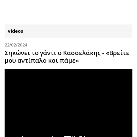
ΕΓΓΡΑΦΗ
ΕΙΣΟΔΟΣ
Videos
22/02/2024
ΚΑΤΗΓΟΡΙΕΣ
ΣΥΝΔΕΣΗ
Σηκώνει το γάντι ο Κασσελάκης - «Βρείτε
μου αντίπαλο και πάμε»
Κύπρος
Απόψεις
Παιδεία
Αρθρογραφία
Υγεία
The Hill
Πολιτική
Υγεία
Βουλευτικές 2026
Αγγελίες
Εκλογές 2024
Ενοικιάζονται
Προεδρικές 2023
Πωλούνται
Δημοσκοπήσεις
Ζητούν εργασία
Διπλωματία
Θέσεις εργασίας