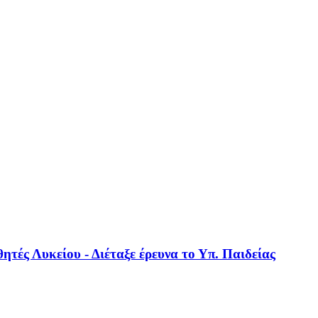
ητές Λυκείου - Διέταξε έρευνα το Υπ. Παιδείας