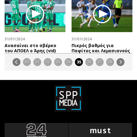
31/01/2024
31/01/2024
Aνασαίνει στο σβέρκο
Πικρός βαθμός για
του ΑΠΟΕΛ o Άρης (vid)
Παφίτες και Λεμεσιανούς
30
31
32
33
34
35
36
37
38