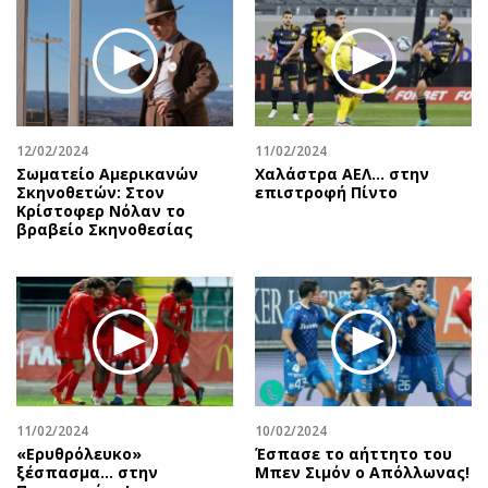
Περιβάλλον
Ταξίδια
Ελλάδα
Συνταγές
Κόσμος
Έξοδος
Παράξενα
Media
Πολιτισμός
Εκπομπές
12/02/2024
11/02/2024
Σινεμά
Wine routes
Σωματείο Αμερικανών
Χαλάστρα ΑΕΛ... στην
Σκηνοθετών: Στον
επιστροφή Πίντο
Θέατρο-Χορός
Podcasts
Κρίστοφερ Νόλαν το
Μουσική
Uncut
βραβείο Σκηνοθεσίας
Εικαστικά
Προσφορές
Βιβλίο
Προσωπικότητες στην ''Κ''
Χειρόγραφα
Επιστολές
11/02/2024
10/02/2024
«Ερυθρόλευκο»
Έσπασε το αήττητο του
ξέσπασμα… στην
Μπεν Σιμόν ο Απόλλωνας!