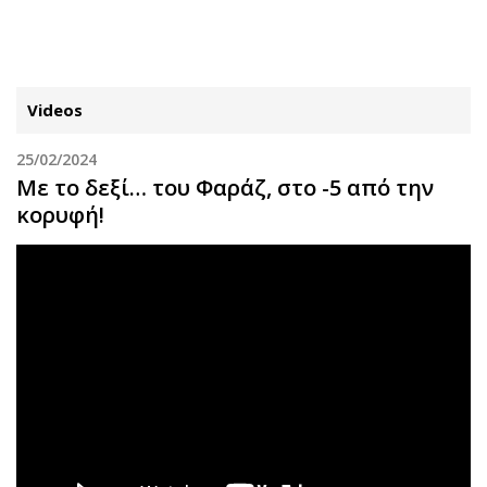
ΕΓΓΡΑΦΗ
ΕΙΣΟΔΟΣ
Videos
25/02/2024
ΚΑΤΗΓΟΡΙΕΣ
ΣΥΝΔΕΣΗ
Με το δεξί… του Φαράζ, στο -5 από την
κορυφή!
Κύπρος
Απόψεις
Παιδεία
Αρθρογραφία
Υγεία
The Hill
Πολιτική
Υγεία
Βουλευτικές 2026
Αγγελίες
Εκλογές 2024
Ενοικιάζονται
Προεδρικές 2023
Πωλούνται
Δημοσκοπήσεις
Ζητούν εργασία
Διπλωματία
Θέσεις εργασίας