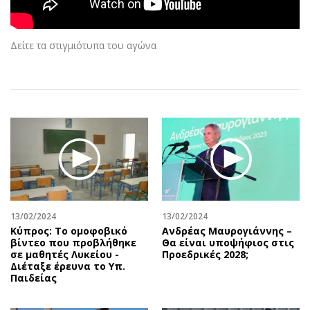
Αθλητισμός
Geek
Κύπρος
Νέα
Δείτε τα στιγμιότυπα του αγώνα
Ελλάδα
Κινητά-tablets
Διεθνή
Social
Κληρώσεις Allwyn
Αυτοκίνηση
Οικονομική
Αφιερώματα
Οικονομία
Πολιτική
Real Estate
Οικονομία
Επιχειρήσεις
Γενικά
Αγορές
Αναδρομές
Money Review
Πρόσωπα
13/02/2024
13/02/2024
Κύπρος: Το ομοφοβικό
Ανδρέας Μαυρογιάννης –
AstroBank Properties
Περιβάλλον
βίντεο που προβλήθηκε
Θα είναι υποψήφιος στις
Trends
Good Life
σε μαθητές Λυκείου -
Προεδρικές 2028;
Διέταξε έρευνα το Υπ.
Ενέργεια
Γυναίκα
Παιδείας
Ναυτιλία
Showbiz