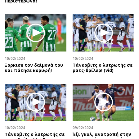
Περιστερώνα!
10/02/2024
10/02/2024
Ξόρκισε τον δαίμονά του
Τάνκοβιτς ο λυτρωτής σε
και πάτησε κορυφή!
ματς-θρίλερ! (vid)
10/02/2024
09/02/2024
Τάνκοβιτς ο λυτρωτής σε
Έξι γκολ, ανατροπή στην