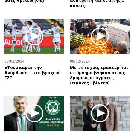
ματς-θρίλερ! (vid)
ανατροπή και νικητής…
κανείς
09/02/2024
08/02/2024
«Τούμπαρε» την
Με... στάχυα, τρακτέρ και
Ανόρθωση… στο βροχερό
υπόμνημα βγήκαν στους
ΓΣΠ
δρόμους οι αγρότες
(εικόνες - βίντεο)