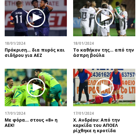
18/01/2024
18/01/2024
Πρόκριση... δια πυρός και
Το καθήκον της... από την
σιδήρου για ΑΕΖ
άσπρη βούλα
17/01/2024
17/01/2024
Με φόρα… στους «8» η
Χ. Ανδρέου: Από την
ΑΕΚ!
κερκίδα του ΑΠΟΕΛ
ρίχθηκε η κροτίδα