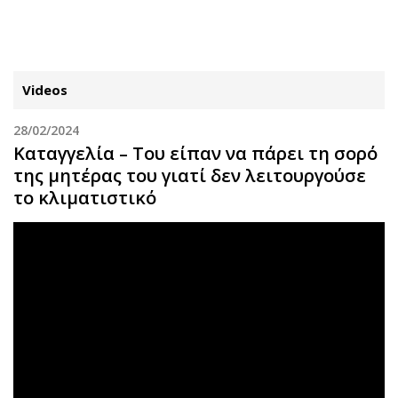
ΕΓΓΡΑΦΗ
ΕΙΣΟΔΟΣ
Videos
28/02/2024
ΚΑΤΗΓΟΡΙΕΣ
ΣΥΝΔΕΣΗ
Καταγγελία – Του είπαν να πάρει τη σορό
της μητέρας του γιατί δεν λειτουργούσε
Κύπρος
Απόψεις
το κλιματιστικό
Παιδεία
Αρθρογραφία
Υγεία
The Hill
Πολιτική
Υγεία
Βουλευτικές 2026
Αγγελίες
Εκλογές 2024
Ενοικιάζονται
Προεδρικές 2023
Πωλούνται
Δημοσκοπήσεις
Ζητούν εργασία
Διπλωματία
Θέσεις εργασίας