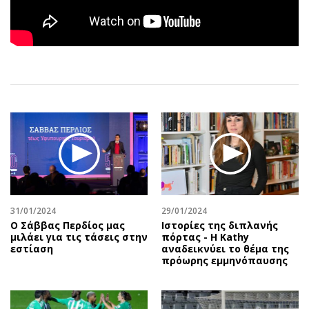
Αθλητισμός
Geek
Κύπρος
Νέα
Ελλάδα
Κινητά-tablets
Διεθνή
Social
Κληρώσεις Allwyn
Αυτοκίνηση
Οικονομική
Αφιερώματα
Οικονομία
Πολιτική
Real Estate
Οικονομία
Επιχειρήσεις
Γενικά
Αγορές
Αναδρομές
31/01/2024
29/01/2024
Money Review
Πρόσωπα
Ο Σάββας Περδίος μας
Ιστορίες της διπλανής
AstroBank Properties
Περιβάλλον
μιλάει για τις τάσεις στην
πόρτας - Η Kathy
εστίαση
αναδεικνύει το θέμα της
Trends
Good Life
πρόωρης εμμηνόπαυσης
Ενέργεια
Γυναίκα
Ναυτιλία
Showbiz