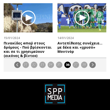
15/01/2024
14/01/2024
Πινακίδες emoji στους
Αντεπίθεσης συνέχεια…
δρόμους - Πού βρίσκονται
με δέκα και «χρυσό»
και σε τι χρησιμεύουν
Μοντνόρ
(εικόνες & βίντεο)
31
32
33
34
35
36
37
38