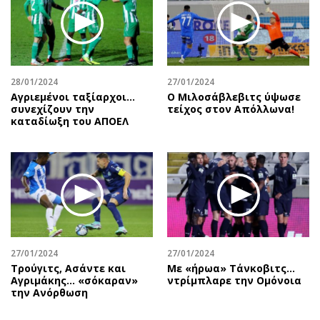
Περιβάλλον
Ταξίδια
Ελλάδα
Συνταγές
Κόσμος
Έξοδος
Παράξενα
Media
28/01/2024
27/01/2024
Πολιτισμός
Εκπομπές
Αγριεμένοι ταξίαρχοι...
Ο Μιλοσάβλεβιτς ύψωσε
Σινεμά
Wine routes
συνεχίζουν την
τείχος στον Απόλλωνα!
καταδίωξη του ΑΠΟΕΛ
Θέατρο-Χορός
Podcasts
Μουσική
Uncut
Εικαστικά
Προσφορές
Βιβλίο
Προσωπικότητες στην ''Κ''
Χειρόγραφα
Επιστολές
27/01/2024
27/01/2024
Τρούγιτς, Ασάντε και
Με «ήρωα» Τάνκοβιτς…
Αγριμάκης… «σόκαραν»
ντρίμπλαρε την Ομόνοια
την Ανόρθωση