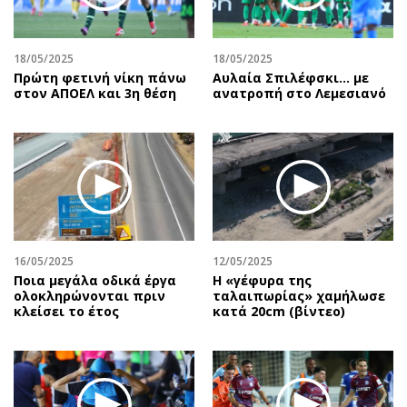
Περιβάλλον
Ταξίδια
Ελλάδα
Συνταγές
Κόσμος
Έξοδος
18/05/2025
18/05/2025
Πρώτη φετινή νίκη πάνω
Αυλαία Σπιλέφσκι... με
Παράξενα
Media
στον ΑΠΟΕΛ και 3η θέση
ανατροπή στο Λεμεσιανό
Πολιτισμός
Εκπομπές
Σινεμά
Wine routes
Θέατρο-Χορός
Podcasts
Μουσική
Uncut
Εικαστικά
Προσφορές
Βιβλίο
Προσωπικότητες στην ''Κ''
16/05/2025
12/05/2025
Χειρόγραφα
Επιστολές
Ποια μεγάλα οδικά έργα
H «γέφυρα της
ολοκληρώνονται πριν
ταλαιπωρίας» χαμήλωσε
κλείσει το έτος
κατά 20cm (βίντεο)