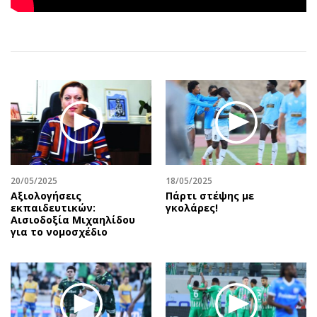
Αθλητισμός
Geek
Κύπρος
Νέα
Ελλάδα
Κινητά-tablets
Διεθνή
Social
Κληρώσεις Allwyn
Αυτοκίνηση
Οικονομική
Αφιερώματα
Οικονομία
Πολιτική
Real Estate
Οικονομία
Επιχειρήσεις
Γενικά
20/05/2025
18/05/2025
Αξιολογήσεις
Πάρτι στέψης με
Αγορές
Αναδρομές
εκπαιδευτικών:
γκολάρες!
Money Review
Πρόσωπα
Αισιοδοξία Μιχαηλίδου
για το νομοσχέδιο
AstroBank Properties
Περιβάλλον
Trends
Good Life
Ενέργεια
Γυναίκα
Ναυτιλία
Showbiz