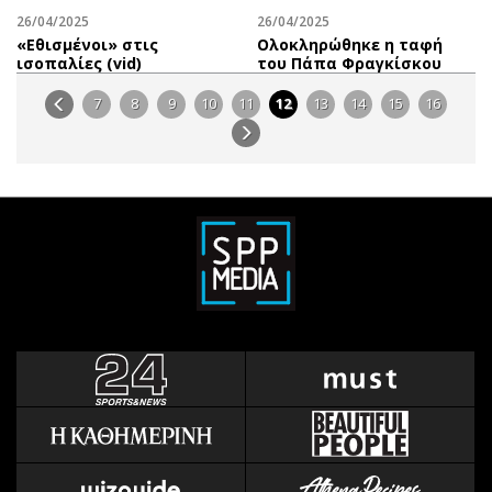
26/04/2025
26/04/2025
«Εθισμένοι» στις
Ολοκληρώθηκε η ταφή
ισοπαλίες (vid)
του Πάπα Φραγκίσκου
7
8
9
10
11
12
13
14
15
16