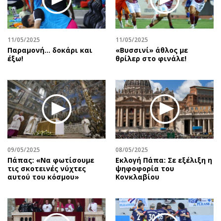
11/05/2025
11/05/2025
Παραμονή… δοκάρι και
«Βυσσινί» άθλος με
έξω!
θρίλερ στο φινάλε!
09/05/2025
08/05/2025
Πάπας: «Να φωτίσουμε
Εκλογή Πάπα: Σε εξέλιξη η
τις σκοτεινές νύχτες
ψηφοφορία του
αυτού του κόσμου»
Κονκλαβίου