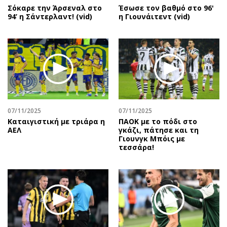
Σόκαρε την Άρσεναλ στο
Έσωσε τον βαθμό στο 96'
94’ η Σάντερλαντ! (vid)
η Γιουνάιτεντ (vid)
07/11/2025
07/11/2025
Καταιγιστική με τριάρα η
ΠΑΟΚ με το πόδι στο
ΑΕΛ
γκάζι, πάτησε και τη
Γιουνγκ Μπόις με
τεσσάρα!