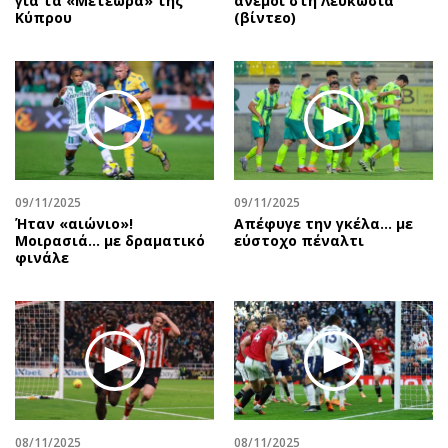
για τα «Μετέωρα» της
άνεμοι στη Λευκωσία
Κύπρου
(βίντεο)
09/11/2025
09/11/2025
Ήταν «αιώνιο»!
Aπέφυγε την γκέλα... με
Μοιρασιά… με δραματικό
εύστοχο πέναλτι
φινάλε
08/11/2025
08/11/2025