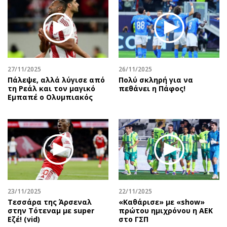
27/11/2025
26/11/2025
Πάλεψε, αλλά λύγισε από
Πολύ σκληρή για να
τη Ρεάλ και τον μαγικό
πεθάνει η Πάφος!
Εμπαπέ ο Ολυμπιακός
23/11/2025
22/11/2025
Τεσσάρα της Άρσεναλ
«Καθάρισε» με «show»
στην Τότεναμ με super
πρώτου ημιχρόνου η ΑΕΚ
Εζέ! (vid)
στο ΓΣΠ