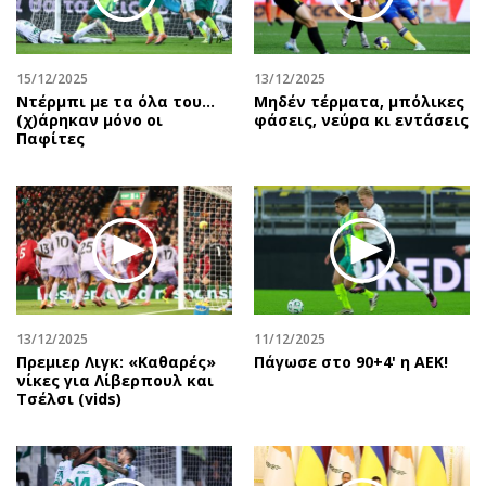
Περιβάλλον
Ταξίδια
Ελλάδα
Συνταγές
Κόσμος
Έξοδος
15/12/2025
13/12/2025
Παράξενα
Media
Ντέρμπι με τα όλα του…
Μηδέν τέρματα, μπόλικες
(χ)άρηκαν μόνο οι
φάσεις, νεύρα κι εντάσεις
Πολιτισμός
Εκπομπές
Παφίτες
Σινεμά
Wine routes
Θέατρο-Χορός
Podcasts
Μουσική
Uncut
Εικαστικά
Προσφορές
Βιβλίο
Προσωπικότητες στην ''Κ''
Χειρόγραφα
Επιστολές
13/12/2025
11/12/2025
Πρεμιερ Λιγκ: «Καθαρές»
Πάγωσε στο 90+4' η ΑΕΚ!
νίκες για Λίβερπουλ και
Τσέλσι (vids)