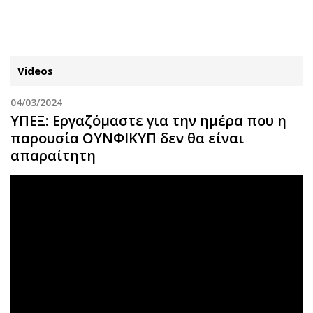
ΕΓΓΡΑΦΗ
ΕΙΣΟΔΟΣ
Videos
04/03/2024
ΚΑΤΗΓΟΡΙΕΣ
ΣΥΝΔΕΣΗ
ΥΠΕΞ: Εργαζόμαστε για την ημέρα που η
παρουσία ΟΥΝΦΙΚΥΠ δεν θα είναι
Κύπρος
Απόψεις
απαραίτητη
Παιδεία
Αρθρογραφία
Υγεία
The Hill
Πολιτική
Υγεία
Βουλευτικές 2026
Αγγελίες
Εκλογές 2024
Ενοικιάζονται
Προεδρικές 2023
Πωλούνται
Δημοσκοπήσεις
Ζητούν εργασία
Διπλωματία
Θέσεις εργασίας