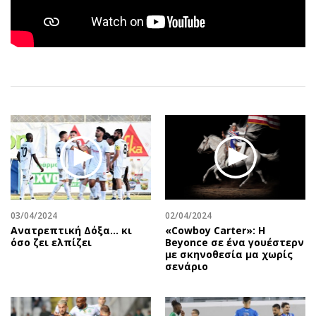
Αθλητισμός
Geek
Κύπρος
Νέα
Ελλάδα
Κινητά-tablets
Διεθνή
Social
Κληρώσεις Allwyn
Αυτοκίνηση
Οικονομική
Αφιερώματα
Οικονομία
Πολιτική
Real Estate
Οικονομία
Επιχειρήσεις
Γενικά
Αγορές
Αναδρομές
03/04/2024
02/04/2024
Money Review
Πρόσωπα
Ανατρεπτική Δόξα… κι
«Cowboy Carter»: H
AstroBank Properties
Περιβάλλον
όσο ζει ελπίζει
Beyonce σε ένα γουέστερν
με σκηνοθεσία μα χωρίς
Trends
Good Life
σενάριο
Ενέργεια
Γυναίκα
Ναυτιλία
Showbiz