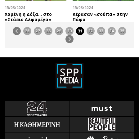
15/03/2024
15/03/2024
Χαμένη η Δόξα… στο
Κέρασαν «σούπα» στην
«Στάδιο Αλφαμέγα»
Πάφο
26
27
28
29
30
31
32
33
34
35