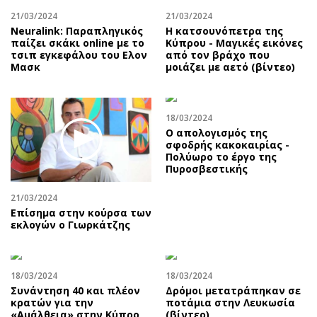
21/03/2024
21/03/2024
Neuralink: Παραπληγικός
Η κατσουνόπετρα της
παίζει σκάκι online με το
Κύπρου - Μαγικές εικόνες
τσιπ εγκεφάλου του Ελον
από τον βράχο που
Μασκ
μοιάζει με αετό (βίντεο)
18/03/2024
Ο απολογισμός της
σφοδρής κακοκαιρίας -
Πολύωρο το έργο της
Πυροσβεστικής
21/03/2024
Επίσημα στην κούρσα των
εκλογών ο Γιωρκάτζης
18/03/2024
18/03/2024
Συνάντηση 40 και πλέον
Δρόμοι μετατράπηκαν σε
κρατών για την
ποτάμια στην Λευκωσία
«Αμάλθεια» στην Κύπρο
(βίντεο)