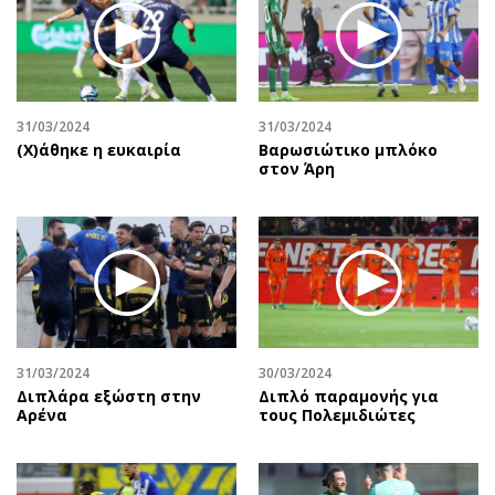
Περιβάλλον
Ταξίδια
Ελλάδα
Συνταγές
Κόσμος
Έξοδος
Παράξενα
Media
31/03/2024
31/03/2024
Πολιτισμός
Εκπομπές
(X)άθηκε η ευκαιρία
Βαρωσιώτικο μπλόκο
Σινεμά
Wine routes
στον Άρη
Θέατρο-Χορός
Podcasts
Μουσική
Uncut
Εικαστικά
Προσφορές
Βιβλίο
Προσωπικότητες στην ''Κ''
Χειρόγραφα
Επιστολές
31/03/2024
30/03/2024
Διπλάρα εξώστη στην
Διπλό παραμονής για
Αρένα
τους Πολεμιδιώτες