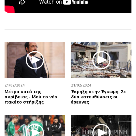
Αθλητισμός
Geek
Κύπρος
Νέα
Ελλάδα
Κινητά-tablets
Διεθνή
Social
Κληρώσεις Allwyn
Αυτοκίνηση
Οικονομική
Αφιερώματα
Οικονομία
Πολιτική
Real Estate
Οικονομία
Επιχειρήσεις
Γενικά
Αγορές
Αναδρομές
21/02/2024
21/02/2024
Μέτρα κατά της
Έκρηξη στην Έγκωμη: Σε
Money Review
Πρόσωπα
ακρίβειας - Ιδού το νέο
δύο κατευθύνσεις οι
πακέτο στήριξης
έρευνες
AstroBank Properties
Περιβάλλον
Trends
Good Life
Ενέργεια
Γυναίκα
Ναυτιλία
Showbiz