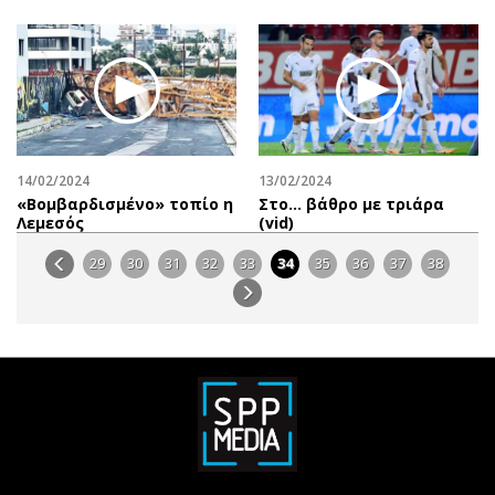
14/02/2024
13/02/2024
«Βομβαρδισμένο» τοπίο η
Στο... βάθρο με τριάρα
Λεμεσός
(vid)
29
30
31
32
33
34
35
36
37
38