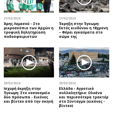
Περιβάλλον
Ταξίδια
Ελλάδα
Συνταγές
Κόσμος
Έξοδος
21/02/2024
21/02/2024
Παράξενα
Media
Άρης Λεμεσού - Στο
Έκρηξη στην Έγκωμη:
μικροσκόπιο των Αρχών η
Εκτός κινδύνου η 18χρονη
Πολιτισμός
Εκπομπές
τροφική δηλητηρίαση
– Φέρει εγκαύματα στο
ποδοσφαιριστών
σώμα της
Σινεμά
Wine routes
Θέατρο-Χορός
Podcasts
Μουσική
Uncut
Εικαστικά
Προσφορές
Βιβλίο
Προσωπικότητες στην ''Κ''
Χειρόγραφα
Επιστολές
20/02/2024
20/02/2024
Ισχυρή έκρηξη στην
Ελλάδα - Αγροτικό
Έγκωμη: Στο νοσοκομείο
συλλαλητήριο: Ολοένα
δύο πρόσωπα - Εικόνες
και περισσότερα τρακτέρ
και βίντεο από την σκηνή
στο Σύνταγμα (εικόνες -
βίντεο)