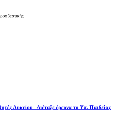
υροσβεστικής
ητές Λυκείου - Διέταξε έρευνα το Υπ. Παιδείας