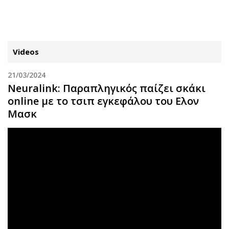
ΕΓΓΡΑΦΗ
ΕΙΣΟΔΟΣ
Videos
21/03/2024
ΚΑΤΗΓΟΡΙΕΣ
ΣΥΝΔΕΣΗ
Neuralink: Παραπληγικός παίζει σκάκι
online με το τσιπ εγκεφάλου του Ελον
Κύπρος
Απόψεις
Μασκ
Παιδεία
Αρθρογραφία
Υγεία
The Hill
Πολιτική
Υγεία
Βουλευτικές 2026
Αγγελίες
Εκλογές 2024
Ενοικιάζονται
Προεδρικές 2023
Πωλούνται
Δημοσκοπήσεις
Ζητούν εργασία
Διπλωματία
Θέσεις εργασίας