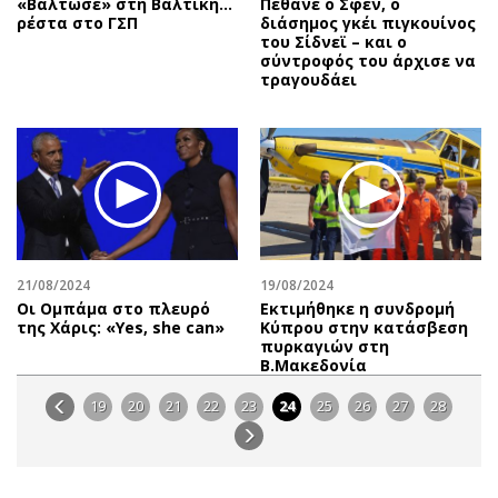
«Βάλτωσε» στη Βαλτική...
Πέθανε ο Σφεν, ο
ρέστα στο ΓΣΠ
διάσημος γκέι πιγκουίνος
του Σίδνεϊ – και ο
σύντροφός του άρχισε να
τραγουδάει
21/08/2024
19/08/2024
Οι Ομπάμα στο πλευρό
Εκτιμήθηκε η συνδρομή
της Χάρις: «Yes, she can»
Κύπρου στην κατάσβεση
πυρκαγιών στη
Β.Μακεδονία
19
20
21
22
23
24
25
26
27
28