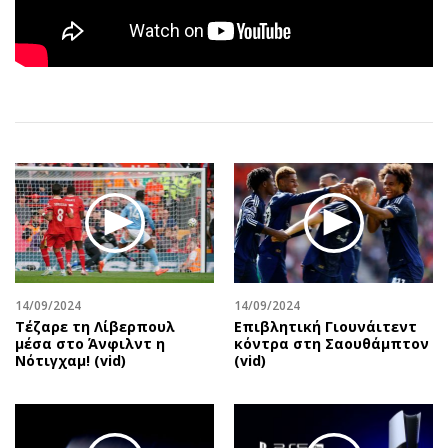
Αθλητισμός
Geek
Κύπρος
Νέα
Ελλάδα
Κινητά-tablets
Διεθνή
Social
Κληρώσεις Allwyn
Αυτοκίνηση
Οικονομική
Αφιερώματα
Οικονομία
Πολιτική
Real Estate
Οικονομία
Επιχειρήσεις
Γενικά
Αγορές
Αναδρομές
14/09/2024
14/09/2024
Money Review
Πρόσωπα
Τέζαρε τη Λίβερπουλ
Επιβλητική Γιουνάιτεντ
AstroBank Properties
Περιβάλλον
μέσα στο Άνφιλντ η
κόντρα στη Σαουθάμπτον
Νότιγχαμ! (vid)
(vid)
Trends
Good Life
Ενέργεια
Γυναίκα
Ναυτιλία
Showbiz