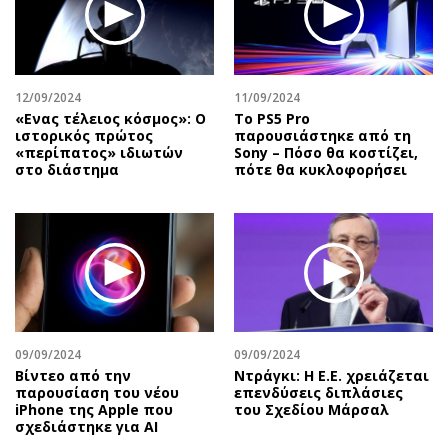
Περιβάλλον
Ταξίδια
Ελλάδα
Συνταγές
Κόσμος
Έξοδος
Παράξενα
Media
12/09/2024
11/09/2024
«Ενας τέλειος κόσμος»: Ο
Το PS5 Pro
Πολιτισμός
Εκπομπές
ιστορικός πρώτος
παρουσιάστηκε από τη
Σινεμά
Wine routes
«περίπατος» ιδιωτών
Sony – Πόσο θα κοστίζει,
στο διάστημα
πότε θα κυκλοφορήσει
Θέατρο-Χορός
Podcasts
Μουσική
Uncut
Εικαστικά
Προσφορές
Βιβλίο
Προσωπικότητες στην ''Κ''
Χειρόγραφα
Επιστολές
09/09/2024
09/09/2024
Bίντεο από την
Ντράγκι: Η Ε.Ε. χρειάζεται
παρουσίαση του νέου
επενδύσεις διπλάσιες
iPhone της Apple που
του Σχεδίου Μάρσαλ
σχεδιάστηκε για AI