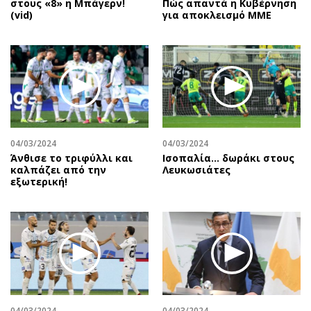
στους «8» η Μπάγερν!
Πώς απαντά η Κυβέρνηση
(vid)
για αποκλεισμό ΜΜΕ
04/03/2024
04/03/2024
Άνθισε το τριφύλλι και
Ισοπαλία… δωράκι στους
καλπάζει από την
Λευκωσιάτες
εξωτερική!
04/03/2024
04/03/2024