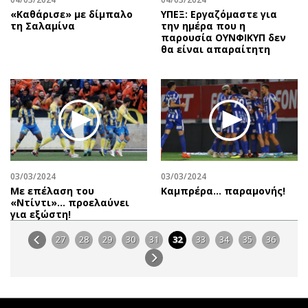
«Καθάρισε» με δίμπαλο
ΥΠΕΞ: Εργαζόμαστε για
τη Σαλαμίνα
την ημέρα που η
παρουσία ΟΥΝΦΙΚΥΠ δεν
θα είναι απαραίτητη
03/03/2024
03/03/2024
Με επέλαση του
Καμπρέρα… παραμονής!
«Ντίντι»… προελαύνει
για εξώστη!
27
28
29
30
31
32
33
34
35
36