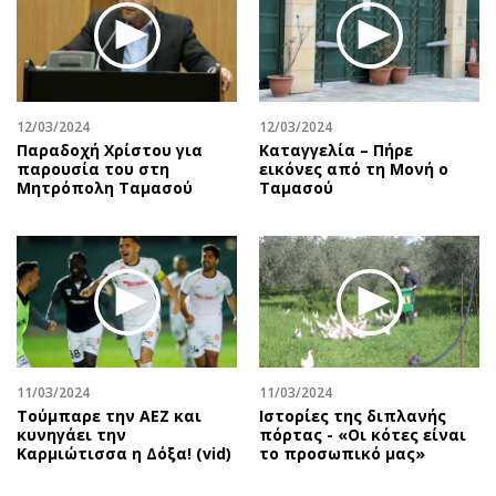
Περιβάλλον
Ταξίδια
Ελλάδα
Συνταγές
Κόσμος
Έξοδος
Παράξενα
Media
12/03/2024
12/03/2024
Πολιτισμός
Εκπομπές
Παραδοχή Χρίστου για
Καταγγελία – Πήρε
Σινεμά
Wine routes
παρουσία του στη
εικόνες από τη Μονή ο
Μητρόπολη Ταμασού
Ταμασού
Θέατρο-Χορός
Podcasts
Μουσική
Uncut
Εικαστικά
Προσφορές
Βιβλίο
Προσωπικότητες στην ''Κ''
Χειρόγραφα
Επιστολές
11/03/2024
11/03/2024
Τούμπαρε την ΑΕΖ και
Ιστορίες της διπλανής
κυνηγάει την
πόρτας - «Οι κότες είναι
Καρμιώτισσα η Δόξα! (vid)
το προσωπικό μας»