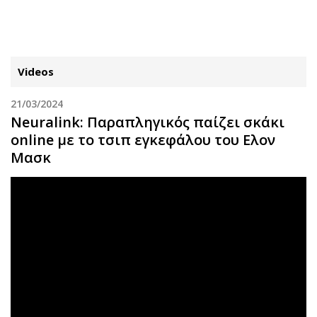
ΕΓΓΡΑΦΗ
ΕΙΣΟΔΟΣ
Videos
21/03/2024
ΚΑΤΗΓΟΡΙΕΣ
ΣΥΝΔΕΣΗ
Neuralink: Παραπληγικός παίζει σκάκι
online με το τσιπ εγκεφάλου του Ελον
Κύπρος
Απόψεις
Μασκ
Παιδεία
Αρθρογραφία
Υγεία
The Hill
Πολιτική
Υγεία
Βουλευτικές 2026
Αγγελίες
Εκλογές 2024
Ενοικιάζονται
Προεδρικές 2023
Πωλούνται
Δημοσκοπήσεις
Ζητούν εργασία
Διπλωματία
Θέσεις εργασίας