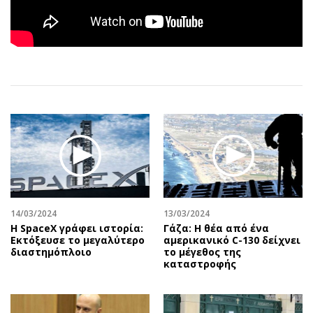
Αθλητισμός
Geek
Κύπρος
Νέα
Ελλάδα
Κινητά-tablets
Διεθνή
Social
Κληρώσεις Allwyn
Αυτοκίνηση
Οικονομική
Αφιερώματα
Οικονομία
Πολιτική
Real Estate
Οικονομία
Επιχειρήσεις
Γενικά
Αγορές
Αναδρομές
14/03/2024
13/03/2024
Money Review
Πρόσωπα
Η SpaceX γράφει ιστορία:
Γάζα: Η θέα από ένα
AstroBank Properties
Περιβάλλον
Εκτόξευσε το μεγαλύτερο
αμερικανικό C-130 δείχνει
διαστημόπλοιο
το μέγεθος της
Trends
Good Life
καταστροφής
Ενέργεια
Γυναίκα
Ναυτιλία
Showbiz