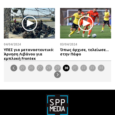
04/04/2024
03/04/2024
ΥΠΕΣ για μεταναστευτικό:
Όπως άρχισε, τελείωσε…
Άρνηση Λιβάνου για
στην Πάφο
εμπλοκή Frontex
25
26
27
28
29
30
31
32
33
34