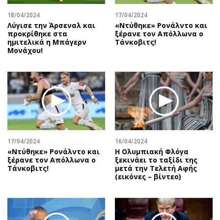
Περιβάλλον
Ταξίδια
18/04/2024
17/04/2024
Ελλάδα
Συνταγές
Λύγισε την Άρσεναλ και
«Ντύθηκε» Ρονάλντο και
Κόσμος
Έξοδος
προκρίθηκε στα
ξέρανε τον Απόλλωνα ο
ημιτελικά η Μπάγερν
Τάνκοβιτς!
Παράξενα
Media
Μονάχου!
Πολιτισμός
Εκπομπές
Σινεμά
Wine routes
Θέατρο-Χορός
Podcasts
Μουσική
Uncut
Εικαστικά
Προσφορές
Βιβλίο
Προσωπικότητες στην ''Κ''
17/04/2024
16/04/2024
Χειρόγραφα
Επιστολές
«Ντύθηκε» Ρονάλντο και
Η Ολυμπιακή Φλόγα
ξέρανε τον Απόλλωνα ο
ξεκινάει το ταξίδι της
Τάνκοβιτς!
μετά την Τελετή Αφής
(εικόνες – βίντεο)