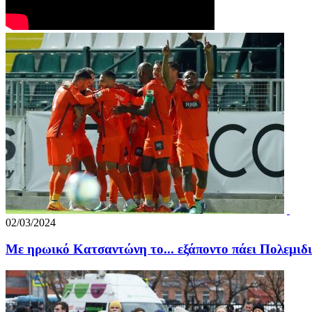
02/03/2024
Με ηρωικό Κατσαντώνη το... εξάποντο πάει Πολεμιδι