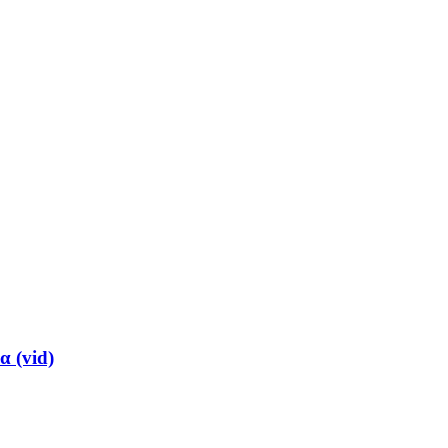
α (vid)