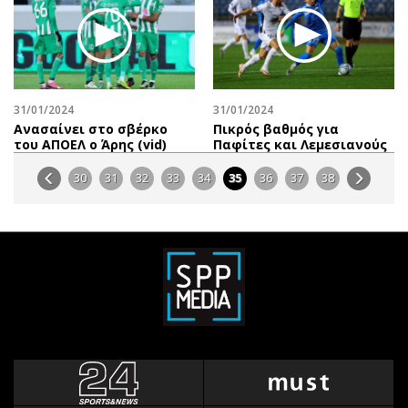
31/01/2024
31/01/2024
Aνασαίνει στο σβέρκο
Πικρός βαθμός για
του ΑΠΟΕΛ o Άρης (vid)
Παφίτες και Λεμεσιανούς
30
31
32
33
34
35
36
37
38