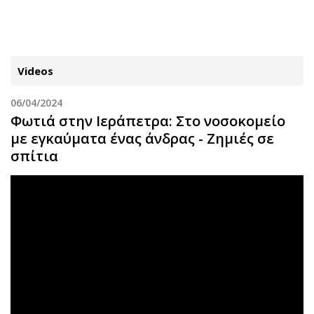
ΕΓΓΡΑΦΗ
ΕΙΣΟΔΟΣ
Videos
06/04/2024
ΚΑΤΗΓΟΡΙΕΣ
ΣΥΝΔΕΣΗ
Φωτιά στην Ιεράπετρα: Στο νοσοκομείο
με εγκαύματα ένας άνδρας - Ζημιές σε
Κύπρος
Απόψεις
σπίτια
Παιδεία
Αρθρογραφία
Υγεία
The Hill
Πολιτική
Υγεία
Βουλευτικές 2026
Αγγελίες
Εκλογές 2024
Ενοικιάζονται
Προεδρικές 2023
Πωλούνται
Δημοσκοπήσεις
Ζητούν εργασία
Διπλωματία
Θέσεις εργασίας