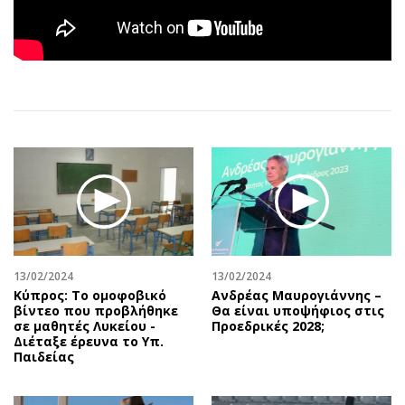
Αθλητισμός
Geek
Κύπρος
Νέα
Ελλάδα
Κινητά-tablets
Διεθνή
Social
Κληρώσεις Allwyn
Αυτοκίνηση
Οικονομική
Αφιερώματα
Οικονομία
Πολιτική
Real Estate
Οικονομία
Επιχειρήσεις
Γενικά
Αγορές
Αναδρομές
13/02/2024
13/02/2024
Money Review
Πρόσωπα
Κύπρος: Το ομοφοβικό
Ανδρέας Μαυρογιάννης –
AstroBank Properties
Περιβάλλον
βίντεο που προβλήθηκε
Θα είναι υποψήφιος στις
σε μαθητές Λυκείου -
Προεδρικές 2028;
Trends
Good Life
Διέταξε έρευνα το Υπ.
Παιδείας
Ενέργεια
Γυναίκα
Ναυτιλία
Showbiz