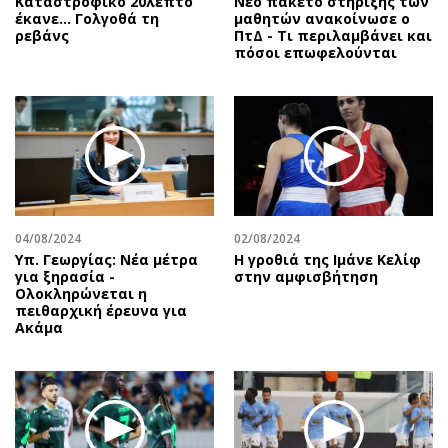
Καταστροφικό 20λεπτο
Νέο πακέτο στήριξης των
έκανε… Γολγοθά τη
μαθητών ανακοίνωσε ο
ρεβάνς
ΠτΔ - Τι περιλαμβάνει και
πόσοι επωφελούνται
04/08/2024
02/08/2024
Υπ. Γεωργίας: Νέα μέτρα
Η γροθιά της Ιμάνε Κελίφ
για ξηρασία -
στην αμφισβήτηση
Ολοκληρώνεται η
πειθαρχική έρευνα για
Ακάμα