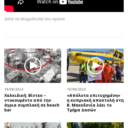
Αθλητισμός
Geek
Κύπρος
Νέα
Δείτε τα στιγμιότυπα του αγώνα
Ελλάδα
Κινητά-tablets
Διεθνή
Social
Κληρώσεις Allwyn
Αυτοκίνηση
Οικονομική
Αφιερώματα
Οικονομία
Πολιτική
Real Estate
Οικονομία
Επιχειρήσεις
Γενικά
Αγορές
Αναδρομές
Money Review
Πρόσωπα
18/08/2024
16/08/2024
Χαλκιδική: Βίντεο –
«Απόλυτα επιτυχημένη»
AstroBank Properties
Περιβάλλον
ντοκουμέντο από την
η κυπριακή αποστολή στη
Trends
Good Life
άγρια συμπλοκή σε beach
Β. Μακεδονία λέει το
bar
Τμήμα Δασών
Ενέργεια
Γυναίκα
Ναυτιλία
Showbiz