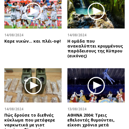
Περιβάλλον
Ταξίδια
Ελλάδα
Συνταγές
Κόσμος
Έξοδος
Παράξενα
Media
Πολιτισμός
Εκπομπές
14/08/2024
14/08/2024
Καρε νικών... και πλέι-οφ!
Η ομάδα που
Σινεμά
Wine routes
ανακαλύπτει κρυμμένους
παράδεισους της Κύπρου
Θέατρο-Χορός
Podcasts
(εικόνες)
Μουσική
Uncut
Εικαστικά
Προσφορές
Βιβλίο
Προσωπικότητες στην ''Κ''
Χειρόγραφα
Επιστολές
14/08/2024
13/08/2024
Πώς δρούσε το διεθνές
ΑΘΗΝΑ 2004: Τρεις
κύκλωμα που μετέφερε
εθελοντές θυμούνται,
ναρκωτικά με γιοτ
είκοσι χρόνια μετά