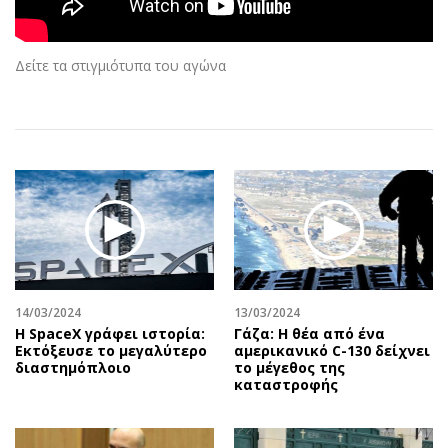
Αθλητισμός
Geek
Κύπρος
Νέα
Δείτε τα στιγμιότυπα του αγώνα
Ελλάδα
Κινητά-tablets
Διεθνή
Social
Κληρώσεις Allwyn
Αυτοκίνηση
Οικονομική
Αφιερώματα
Οικονομία
Πολιτική
Real Estate
Οικονομία
Επιχειρήσεις
Γενικά
Αγορές
Αναδρομές
Money Review
Πρόσωπα
14/03/2024
13/03/2024
Η SpaceX γράφει ιστορία:
Γάζα: Η θέα από ένα
AstroBank Properties
Περιβάλλον
Εκτόξευσε το μεγαλύτερο
αμερικανικό C-130 δείχνει
Trends
Good Life
διαστημόπλοιο
το μέγεθος της
καταστροφής
Ενέργεια
Γυναίκα
Ναυτιλία
Showbiz