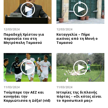
Περιβάλλον
Ταξίδια
Ελλάδα
Συνταγές
Κόσμος
Έξοδος
Παράξενα
Media
Πολιτισμός
Εκπομπές
12/03/2024
12/03/2024
Παραδοχή Χρίστου για
Καταγγελία – Πήρε
Σινεμά
Wine routes
παρουσία του στη
εικόνες από τη Μονή ο
Μητρόπολη Ταμασού
Ταμασού
Θέατρο-Χορός
Podcasts
Μουσική
Uncut
Εικαστικά
Προσφορές
Βιβλίο
Προσωπικότητες στην ''Κ''
Χειρόγραφα
Επιστολές
11/03/2024
11/03/2024
Τούμπαρε την ΑΕΖ και
Ιστορίες της διπλανής
κυνηγάει την
πόρτας - «Οι κότες είναι
Καρμιώτισσα η Δόξα! (vid)
το προσωπικό μας»