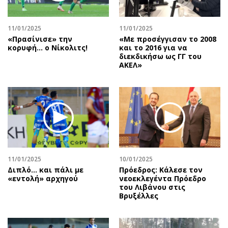
Περιβάλλον
Ταξίδια
Ελλάδα
Συνταγές
11/01/2025
11/01/2025
Κόσμος
Έξοδος
«Πρασίνισε» την
«Με προσέγγισαν το 2008
Παράξενα
Media
κορυφή… ο Νίκολιτς!
και το 2016 για να
διεκδικήσω ως ΓΓ του
Πολιτισμός
Εκπομπές
ΑΚΕΛ»
Σινεμά
Wine routes
Θέατρο-Χορός
Podcasts
Μουσική
Uncut
Εικαστικά
Προσφορές
Βιβλίο
Προσωπικότητες στην ''Κ''
Χειρόγραφα
Επιστολές
11/01/2025
10/01/2025
Διπλό... και πάλι με
Πρόεδρος: Κάλεσε τον
«εντολή» αρχηγού
νεοεκλεγέντα Πρόεδρο
του Λιβάνου στις
Βρυξέλλες