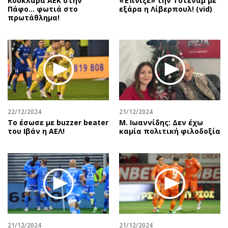
Κουκλάρα ΑΕΚ στην
«Έπνιξε» την Τότεναμ με
Πάφο… φωτιά στο
εξάρα η Λίβερπουλ! (vid)
πρωτάθλημα!
22/12/2024
21/12/2024
Το έσωσε με buzzer beater
Μ. Ιωαννίδης: Δεν έχω
του Ιβάν η ΑΕΛ!
καμία πολιτική φιλοδοξία
21/12/2024
21/12/2024