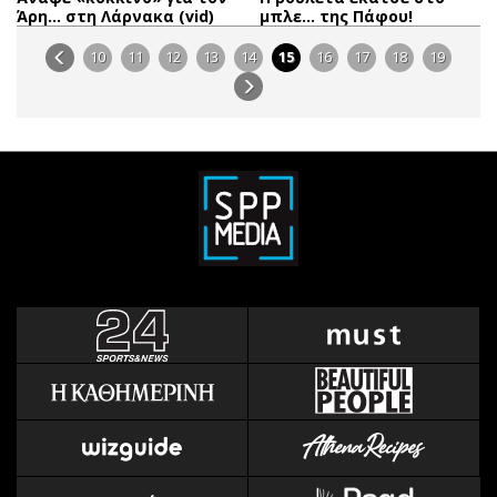
Άρη… στη Λάρνακα (vid)
μπλε… της Πάφου!
10
11
12
13
14
15
16
17
18
19