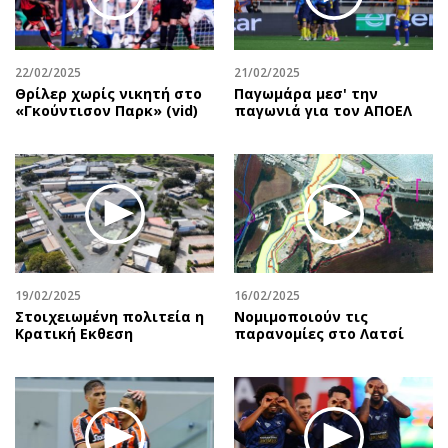
Περιβάλλον
Ταξίδια
Ελλάδα
Συνταγές
Κόσμος
Έξοδος
22/02/2025
21/02/2025
Παράξενα
Media
Θρίλερ χωρίς νικητή στο
Παγωμάρα μεσ' την
«Γκούντισον Παρκ» (vid)
παγωνιά για τον ΑΠΟΕΛ
Πολιτισμός
Εκπομπές
Σινεμά
Wine routes
Θέατρο-Χορός
Podcasts
Μουσική
Uncut
Εικαστικά
Προσφορές
Βιβλίο
Προσωπικότητες στην ''Κ''
Χειρόγραφα
Επιστολές
19/02/2025
16/02/2025
Στοιχειωμένη πολιτεία η
Νομιμοποιούν τις
Κρατική Eκθεση
παρανομίες στο Λατσί