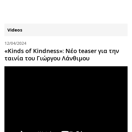
ΕΓΓΡΑΦΗ
ΕΙΣΟΔΟΣ
Videos
12/04/2024
ΚΑΤΗΓΟΡΙΕΣ
ΣΥΝΔΕΣΗ
«Kinds of Kindness»: Νέο teaser για την
ταινία του Γιώργου Λάνθιμου
Κύπρος
Απόψεις
Παιδεία
Αρθρογραφία
Υγεία
The Hill
Πολιτική
Υγεία
Βουλευτικές 2026
Αγγελίες
Εκλογές 2024
Ενοικιάζονται
Προεδρικές 2023
Πωλούνται
Δημοσκοπήσεις
Ζητούν εργασία
Διπλωματία
Θέσεις εργασίας