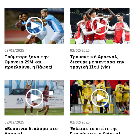
03/02/2025
02/02/2025
Τούμπαρε ξανά την
Τρομακτική Άρσεναλ,
Ομόνοια 29Μ και
διέσυρε με πεντάρα την
προελαύνει η Πάφος!
τραγική Σίτι! (vid)
02/02/2025
02/02/2025
«Βυσσινί» διπλάρα στο
Έκλεισε το σπίτι της
Δασάκι!
Γιουνάιτεντ η Κρίσταλ