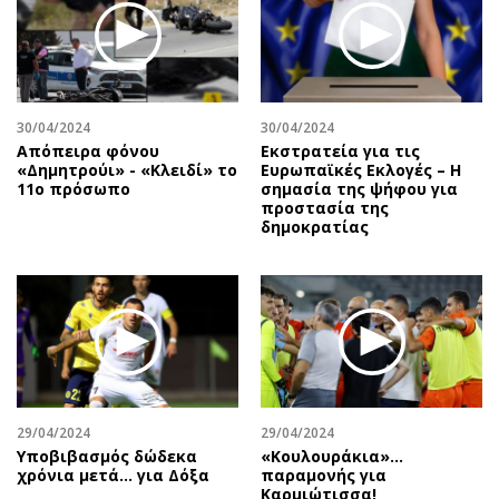
Περιβάλλον
Ταξίδια
Ελλάδα
Συνταγές
Κόσμος
Έξοδος
Παράξενα
Media
30/04/2024
30/04/2024
Πολιτισμός
Εκπομπές
Απόπειρα φόνου
Εκστρατεία για τις
Σινεμά
Wine routes
«Δημητρούι» - «Κλειδί» το
Eυρωπαϊκές Eκλογές – Η
11ο πρόσωπο
σημασία της ψήφου για
Θέατρο-Χορός
Podcasts
προστασία της
δημοκρατίας
Μουσική
Uncut
Εικαστικά
Προσφορές
Βιβλίο
Προσωπικότητες στην ''Κ''
Χειρόγραφα
Επιστολές
29/04/2024
29/04/2024
Υποβιβασμός δώδεκα
«Κουλουράκια»…
χρόνια μετά... για Δόξα
παραμονής για
Καρμιώτισσα!