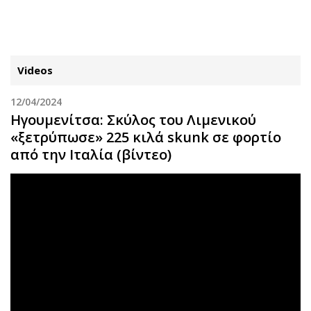
ΕΓΓΡΑΦΗ
ΕΙΣΟΔΟΣ
Videos
12/04/2024
ΚΑΤΗΓΟΡΙΕΣ
ΣΥΝΔΕΣΗ
Ηγουμενίτσα: Σκύλος του Λιμενικού
«ξετρύπωσε» 225 κιλά skunk σε φορτίο
Κύπρος
Απόψεις
από την Ιταλία (βίντεο)
Παιδεία
Αρθρογραφία
Υγεία
The Hill
Πολιτική
Υγεία
Βουλευτικές 2026
Αγγελίες
Εκλογές 2024
Ενοικιάζονται
Προεδρικές 2023
Πωλούνται
Δημοσκοπήσεις
Ζητούν εργασία
Διπλωματία
Θέσεις εργασίας