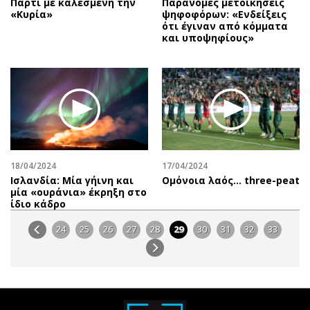
Πάρτι με καλεσμένη την
Παράνομες μετοικήσεις
«Κυρία»
ψηφοφόρων: «Ενδείξεις
ότι έγιναν από κόμματα
και υποψηφίους»
18/04/2024
17/04/2024
Ισλανδία: Μία γήινη και
Oμόνοια λαός… three-peat
μία «ουράνια» έκρηξη στο
ίδιο κάδρο
24
25
26
27
28
29
30
31
32
33