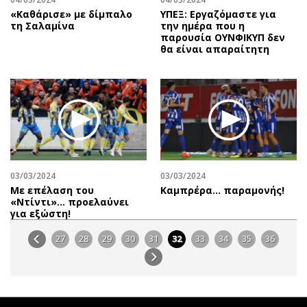
«Καθάρισε» με δίμπαλο
ΥΠΕΞ: Εργαζόμαστε για
τη Σαλαμίνα
την ημέρα που η
παρουσία ΟΥΝΦΙΚΥΠ δεν
θα είναι απαραίτητη
03/03/2024
03/03/2024
Με επέλαση του
Καμπρέρα… παραμονής!
«Ντίντι»… προελαύνει
για εξώστη!
27
28
29
30
31
32
33
34
35
36