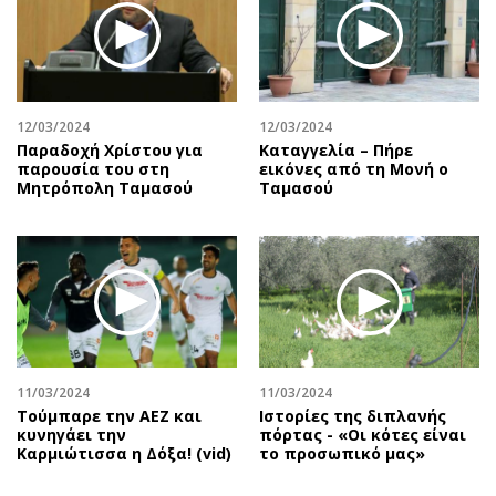
Περιβάλλον
Ταξίδια
Ελλάδα
Συνταγές
Κόσμος
Έξοδος
Παράξενα
Media
12/03/2024
12/03/2024
Πολιτισμός
Εκπομπές
Παραδοχή Χρίστου για
Καταγγελία – Πήρε
Σινεμά
Wine routes
παρουσία του στη
εικόνες από τη Μονή ο
Μητρόπολη Ταμασού
Ταμασού
Θέατρο-Χορός
Podcasts
Μουσική
Uncut
Εικαστικά
Προσφορές
Βιβλίο
Προσωπικότητες στην ''Κ''
Χειρόγραφα
Επιστολές
11/03/2024
11/03/2024
Τούμπαρε την ΑΕΖ και
Ιστορίες της διπλανής
κυνηγάει την
πόρτας - «Οι κότες είναι
Καρμιώτισσα η Δόξα! (vid)
το προσωπικό μας»