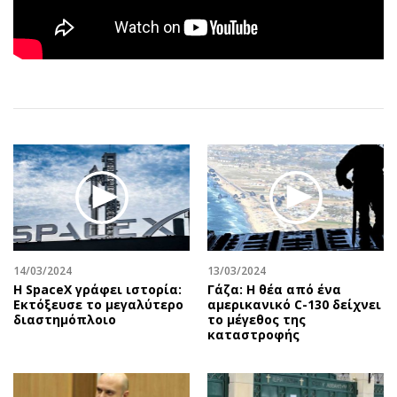
Αθλητισμός
Geek
Κύπρος
Νέα
Ελλάδα
Κινητά-tablets
Διεθνή
Social
Κληρώσεις Allwyn
Αυτοκίνηση
Οικονομική
Αφιερώματα
Οικονομία
Πολιτική
Real Estate
Οικονομία
Επιχειρήσεις
Γενικά
Αγορές
Αναδρομές
14/03/2024
13/03/2024
Money Review
Πρόσωπα
Η SpaceX γράφει ιστορία:
Γάζα: Η θέα από ένα
AstroBank Properties
Περιβάλλον
Εκτόξευσε το μεγαλύτερο
αμερικανικό C-130 δείχνει
διαστημόπλοιο
το μέγεθος της
Trends
Good Life
καταστροφής
Ενέργεια
Γυναίκα
Ναυτιλία
Showbiz