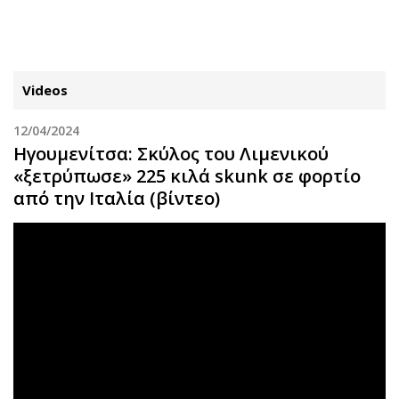
ΕΓΓΡΑΦΗ
ΕΙΣΟΔΟΣ
Videos
12/04/2024
ΚΑΤΗΓΟΡΙΕΣ
ΣΥΝΔΕΣΗ
Ηγουμενίτσα: Σκύλος του Λιμενικού
«ξετρύπωσε» 225 κιλά skunk σε φορτίο
Κύπρος
Απόψεις
από την Ιταλία (βίντεο)
Παιδεία
Αρθρογραφία
Υγεία
The Hill
Πολιτική
Υγεία
Βουλευτικές 2026
Αγγελίες
Εκλογές 2024
Ενοικιάζονται
Προεδρικές 2023
Πωλούνται
Δημοσκοπήσεις
Ζητούν εργασία
Διπλωματία
Θέσεις εργασίας