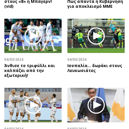
στους «8» η Μπάγερν!
Πώς απαντά η Κυβέρνηση
(vid)
για αποκλεισμό ΜΜΕ
04/03/2024
04/03/2024
Άνθισε το τριφύλλι και
Ισοπαλία… δωράκι στους
καλπάζει από την
Λευκωσιάτες
εξωτερική!
04/03/2024
04/03/2024