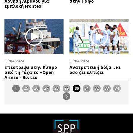
Άρνηση Λιβάνου για
στην Πάφο
εμπλοκή Frontex
03/04/2024
03/04/2024
Επέστρεψε στην Κύπρο
Ανατρεπτική Δόξα… κι
από τη Γάζα το «Open
όσο ζει ελπίζει
Arms» - Βίντεο
25
26
27
28
29
30
31
32
33
34