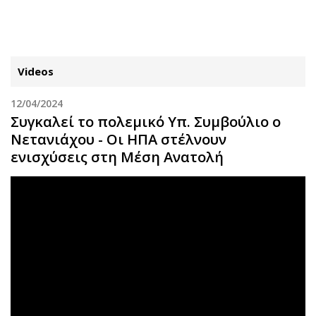
ΕΓΓΡΑΦΗ
ΕΙΣΟΔΟΣ
Videos
12/04/2024
ΚΑΤΗΓΟΡΙΕΣ
ΣΥΝΔΕΣΗ
Συγκαλεί το πολεμικό Υπ. Συμβούλιο ο
Νετανιάχου - Οι ΗΠΑ στέλνουν
Κύπρος
Απόψεις
ενισχύσεις στη Μέση Ανατολή
Παιδεία
Αρθρογραφία
Υγεία
The Hill
Πολιτική
Υγεία
Βουλευτικές 2026
Αγγελίες
Εκλογές 2024
Ενοικιάζονται
Προεδρικές 2023
Πωλούνται
Δημοσκοπήσεις
Ζητούν εργασία
Διπλωματία
Θέσεις εργασίας