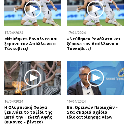
Περιβάλλον
Ταξίδια
Ελλάδα
Συνταγές
Κόσμος
Έξοδος
Παράξενα
Media
17/04/2024
17/04/2024
Πολιτισμός
Εκπομπές
«Ντύθηκε» Ρονάλντο και
«Ντύθηκε» Ρονάλντο και
Σινεμά
Wine routes
ξέρανε τον Απόλλωνα ο
ξέρανε τον Απόλλωνα ο
Τάνκοβιτς!
Τάνκοβιτς!
Θέατρο-Χορός
Podcasts
Μουσική
Uncut
Εικαστικά
Προσφορές
Βιβλίο
Προσωπικότητες στην ''Κ''
Χειρόγραφα
Επιστολές
16/04/2024
16/04/2024
Η Ολυμπιακή Φλόγα
Επ. Ορεινών Περιοχών -
ξεκινάει το ταξίδι της
Στα σκαριά σχέδια
μετά την Τελετή Αφής
ιδιοκατοίκησης νέων
(εικόνες – βίντεο)