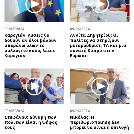
Περιβάλλον
Ταξίδια
Ελλάδα
Συνταγές
Κόσμος
Έξοδος
Παράξενα
Media
09/06/2024
09/06/2024
Καρογιάν: Λύσεις θα
Αννίτα Δημητρίου: Οι
Πολιτισμός
Εκπομπές
δοθούν αν όλοι βάλουν
πολίτες να στηρίξουν
Σινεμά
Wine routes
υπεράνω όλων το
μεταρρύθμιση ΤΑ και μια
συλλογικό καλό, λέει ο
δυνατή Κύπρο στην
Θέατρο-Χορός
Podcasts
Καρογιάν
Ευρώπη
Μουσική
Uncut
Εικαστικά
Προσφορές
Βιβλίο
Προσωπικότητες στην ''Κ''
Χειρόγραφα
Επιστολές
09/06/2024
09/06/2024
Στεφάνου: Δύναμη των
Νικόλας: Η
πολιτών είναι η ψήφος
περιθωριοποίηση δεν
τους
μπορεί να είναι η επιλογή