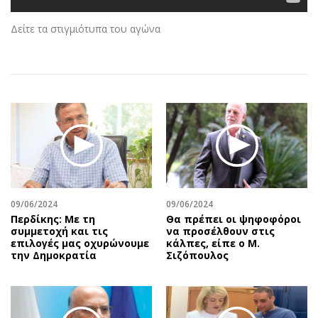
Αθλητισμός
Geek
Δείτε τα στιγμιότυπα του αγώνα
Κύπρος
Νέα
Ελλάδα
Κινητά-tablets
Διεθνή
Social
Κληρώσεις Allwyn
Αυτοκίνηση
Οικονομική
Αφιερώματα
Οικονομία
Πολιτική
Real Estate
Οικονομία
Επιχειρήσεις
Γενικά
Αγορές
Αναδρομές
09/06/2024
09/06/2024
Περδίκης: Με τη
Θα πρέπει οι ψηφοφόροι
Money Review
Πρόσωπα
συμμετοχή και τις
να προσέλθουν στις
AstroBank Properties
Περιβάλλον
επιλογές μας οχυρώνουμε
κάλπες, είπε ο Μ.
την Δημοκρατία
Σιζόπουλος
Trends
Good Life
Ενέργεια
Γυναίκα
Ναυτιλία
Showbiz