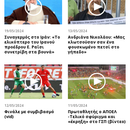
19/05/2024
13/05/2024
Συναγερμός στο Ιράν: «Το
Ανδριάνα Νικολάου: «Μας
ελικόπτερο του Ιρανού
κλωτσούσαν σαν ένα
προέδρου Ε. Ραΐσι
φουσκωμένο πετσί στο
συνετρίβη στα βουνά»
γήπεδο»
12/05/2024
11/05/2024
Φινάλε με συμβιβασμό
Πρωταθλητής ο ΑΠΟΕΛ
(vid)
-Τελικό σφύριγμα και
«έκρηξη» στο ΓΣΠ (βίντεο)