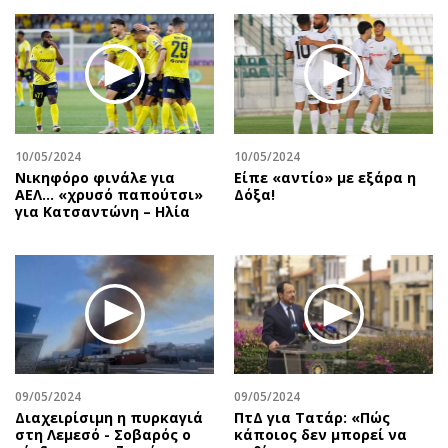
10/05/2024
10/05/2024
Νικηφόρο φινάλε για
Είπε «αντίο» με εξάρα η
ΑΕΛ… «χρυσό παπούτσι»
Δόξα!
για Κατσαντώνη – Ηλία
09/05/2024
09/05/2024
Διαχειρίσιμη η πυρκαγιά
ΠτΔ για Τατάρ: «Πώς
στη Λεμεσό - Σοβαρός ο
κάποιος δεν μπορεί να