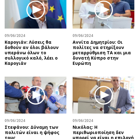
Περιβάλλον
Ταξίδια
Ελλάδα
Συνταγές
Κόσμος
Έξοδος
Παράξενα
Media
09/06/2024
09/06/2024
Πολιτισμός
Εκπομπές
Καρογιάν: Λύσεις θα
Αννίτα Δημητρίου: Οι
Σινεμά
Wine routes
δοθούν αν όλοι βάλουν
πολίτες να στηρίξουν
υπεράνω όλων το
μεταρρύθμιση ΤΑ και μια
Θέατρο-Χορός
Podcasts
συλλογικό καλό, λέει ο
δυνατή Κύπρο στην
Καρογιάν
Ευρώπη
Μουσική
Uncut
Εικαστικά
Προσφορές
Βιβλίο
Προσωπικότητες στην ''Κ''
Χειρόγραφα
Επιστολές
09/06/2024
09/06/2024
Στεφάνου: Δύναμη των
Νικόλας: Η
πολιτών είναι η ψήφος
περιθωριοποίηση δεν
τους
μπορεί να είναι η επιλογή