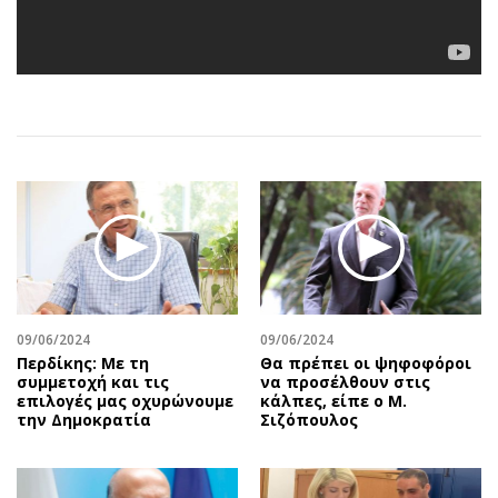
Αθλητισμός
Geek
Κύπρος
Νέα
Ελλάδα
Κινητά-tablets
Διεθνή
Social
Κληρώσεις Allwyn
Αυτοκίνηση
Οικονομική
Αφιερώματα
Οικονομία
Πολιτική
Real Estate
Οικονομία
Επιχειρήσεις
Γενικά
Αγορές
Αναδρομές
09/06/2024
09/06/2024
Money Review
Πρόσωπα
Περδίκης: Με τη
Θα πρέπει οι ψηφοφόροι
AstroBank Properties
Περιβάλλον
συμμετοχή και τις
να προσέλθουν στις
επιλογές μας οχυρώνουμε
κάλπες, είπε ο Μ.
Trends
Good Life
την Δημοκρατία
Σιζόπουλος
Ενέργεια
Γυναίκα
Ναυτιλία
Showbiz