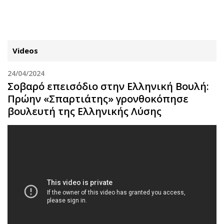
ΕΓΓΡΑΦΗ
ΕΙΣΟΔΟΣ
Videos
24/04/2024
ΚΑΤΗΓΟΡΙΕΣ
ΣΥΝΔΕΣΗ
Σοβαρό επεισόδιο στην Ελληνική Βουλή:
Πρώην «Σπαρτιάτης» γρονθοκόπησε
Κύπρος
Απόψεις
βουλευτή της Ελληνικής Λύσης
Παιδεία
Αρθρογραφία
Υγεία
The Hill
Πολιτική
Υγεία
Βουλευτικές 2026
Αγγελίες
Εκλογές 2024
Ενοικιάζονται
Προεδρικές 2023
Πωλούνται
Δημοσκοπήσεις
Ζητούν εργασία
Διπλωματία
Θέσεις εργασίας