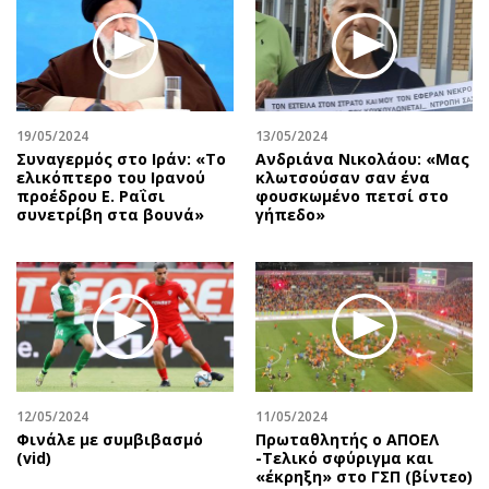
19/05/2024
13/05/2024
Συναγερμός στο Ιράν: «Το
Ανδριάνα Νικολάου: «Μας
ελικόπτερο του Ιρανού
κλωτσούσαν σαν ένα
προέδρου Ε. Ραΐσι
φουσκωμένο πετσί στο
συνετρίβη στα βουνά»
γήπεδο»
12/05/2024
11/05/2024
Φινάλε με συμβιβασμό
Πρωταθλητής ο ΑΠΟΕΛ
(vid)
-Τελικό σφύριγμα και
«έκρηξη» στο ΓΣΠ (βίντεο)