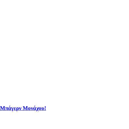
η Μπάγερν Μονάχου!