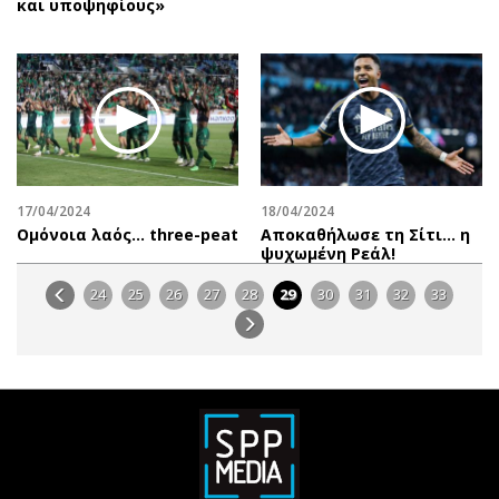
και υποψηφίους»
17/04/2024
18/04/2024
Oμόνοια λαός… three-peat
Αποκαθήλωσε τη Σίτι... η
ψυχωμένη Ρεάλ!
24
25
26
27
28
29
30
31
32
33