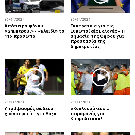
Περιβάλλον
Ταξίδια
Ελλάδα
Συνταγές
Κόσμος
Έξοδος
30/04/2024
30/04/2024
Απόπειρα φόνου
Εκστρατεία για τις
Παράξενα
Media
«Δημητρούι» - «Κλειδί» το
Eυρωπαϊκές Eκλογές – Η
11ο πρόσωπο
σημασία της ψήφου για
Πολιτισμός
Εκπομπές
προστασία της
Σινεμά
Wine routes
δημοκρατίας
Θέατρο-Χορός
Podcasts
Μουσική
Uncut
Εικαστικά
Προσφορές
Βιβλίο
Προσωπικότητες στην ''Κ''
Χειρόγραφα
Επιστολές
29/04/2024
29/04/2024
Υποβιβασμός δώδεκα
«Κουλουράκια»…
χρόνια μετά... για Δόξα
παραμονής για
Καρμιώτισσα!