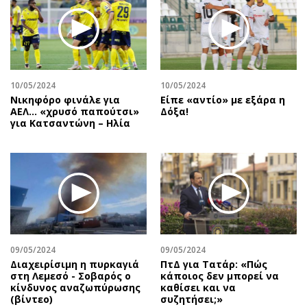
10/05/2024
10/05/2024
Νικηφόρο φινάλε για
Είπε «αντίο» με εξάρα η
ΑΕΛ… «χρυσό παπούτσι»
Δόξα!
για Κατσαντώνη – Ηλία
09/05/2024
09/05/2024
Διαχειρίσιμη η πυρκαγιά
ΠτΔ για Τατάρ: «Πώς
στη Λεμεσό - Σοβαρός ο
κάποιος δεν μπορεί να
κίνδυνος αναζωπύρωσης
καθίσει και να
(βίντεο)
συζητήσει;»