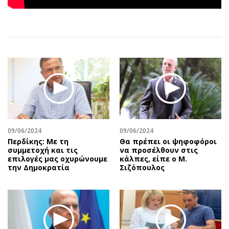
Αθλητισμός
Geek
Κύπρος
Νέα
Ελλάδα
Κινητά-tablets
Διεθνή
Social
Κληρώσεις Allwyn
Αυτοκίνηση
Οικονομική
Αφιερώματα
Οικονομία
Πολιτική
Real Estate
Οικονομία
Επιχειρήσεις
Γενικά
09/06/2024
09/06/2024
Περδίκης: Με τη
Θα πρέπει οι ψηφοφόροι
Αγορές
Αναδρομές
συμμετοχή και τις
να προσέλθουν στις
Money Review
Πρόσωπα
επιλογές μας οχυρώνουμε
κάλπες, είπε ο Μ.
την Δημοκρατία
Σιζόπουλος
AstroBank Properties
Περιβάλλον
Trends
Good Life
Ενέργεια
Γυναίκα
Ναυτιλία
Showbiz