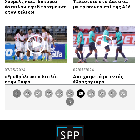
Χούμελς και... δοκάρια
Τελευταίο στο Δασάκι…
έστειλαν την Ντόρτμουντ
με τρίποντο επί της ΑΕΛ
στον τελικό!
07/05/2024
07/05/2024
«Ερυθρόλευκο» διπλό…
Αποχαιρετά με εντός
στην Πάφο
έδρας τριάρα
23
24
25
26
27
28
29
30
31
32