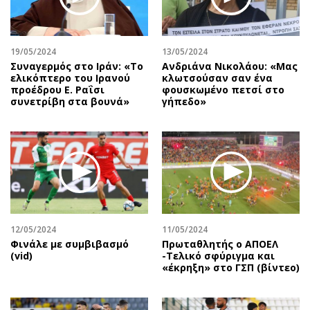
19/05/2024
13/05/2024
Συναγερμός στο Ιράν: «Το
Ανδριάνα Νικολάου: «Μας
ελικόπτερο του Ιρανού
κλωτσούσαν σαν ένα
προέδρου Ε. Ραΐσι
φουσκωμένο πετσί στο
συνετρίβη στα βουνά»
γήπεδο»
12/05/2024
11/05/2024
Φινάλε με συμβιβασμό
Πρωταθλητής ο ΑΠΟΕΛ
(vid)
-Τελικό σφύριγμα και
«έκρηξη» στο ΓΣΠ (βίντεο)