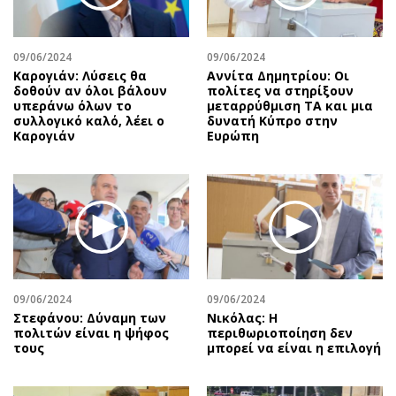
Περιβάλλον
Ταξίδια
Ελλάδα
Συνταγές
Κόσμος
Έξοδος
09/06/2024
09/06/2024
Καρογιάν: Λύσεις θα
Αννίτα Δημητρίου: Οι
Παράξενα
Media
δοθούν αν όλοι βάλουν
πολίτες να στηρίξουν
υπεράνω όλων το
μεταρρύθμιση ΤΑ και μια
Πολιτισμός
Εκπομπές
συλλογικό καλό, λέει ο
δυνατή Κύπρο στην
Σινεμά
Wine routes
Καρογιάν
Ευρώπη
Θέατρο-Χορός
Podcasts
Μουσική
Uncut
Εικαστικά
Προσφορές
Βιβλίο
Προσωπικότητες στην ''Κ''
Χειρόγραφα
Επιστολές
09/06/2024
09/06/2024
Στεφάνου: Δύναμη των
Νικόλας: Η
πολιτών είναι η ψήφος
περιθωριοποίηση δεν
τους
μπορεί να είναι η επιλογή