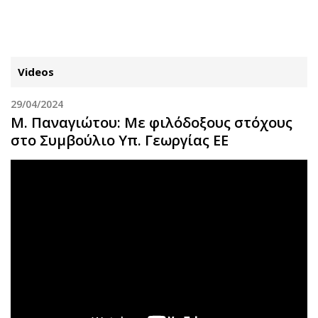
ΕΓΓΡΑΦΗ
ΕΙΣΟΔΟΣ
Videos
29/04/2024
ΚΑΤΗΓΟΡΙΕΣ
ΣΥΝΔΕΣΗ
Μ. Παναγιώτου: Με φιλόδοξους στόχους
στο Συμβούλιο Υπ. Γεωργίας ΕΕ
Κύπρος
Απόψεις
Παιδεία
Αρθρογραφία
Υγεία
The Hill
Πολιτική
Υγεία
Βουλευτικές 2026
Αγγελίες
Εκλογές 2024
Ενοικιάζονται
Προεδρικές 2023
Πωλούνται
Δημοσκοπήσεις
Ζητούν εργασία
Διπλωματία
Θέσεις εργασίας