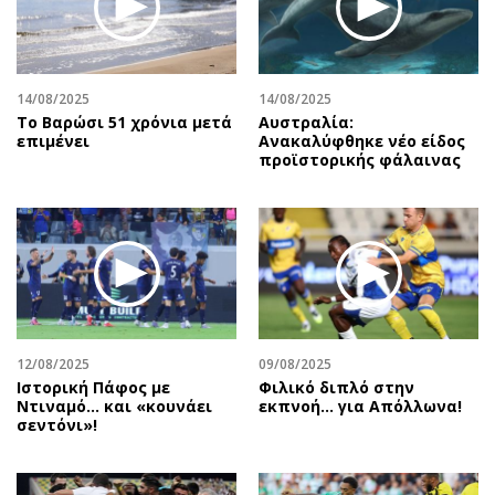
Περιβάλλον
Ταξίδια
Ελλάδα
Συνταγές
Κόσμος
Έξοδος
14/08/2025
14/08/2025
Παράξενα
Media
Το Βαρώσι 51 χρόνια μετά
Αυστραλία:
Πολιτισμός
Εκπομπές
επιμένει
Ανακαλύφθηκε νέο είδος
προϊστορικής φάλαινας
Σινεμά
Wine routes
Θέατρο-Χορός
Podcasts
Μουσική
Uncut
Εικαστικά
Προσφορές
Βιβλίο
Προσωπικότητες στην ''Κ''
Χειρόγραφα
Επιστολές
12/08/2025
09/08/2025
Ιστορική Πάφος με
Φιλικό διπλό στην
Ντιναμό… και «κουνάει
εκπνοή… για Απόλλωνα!
σεντόνι»!