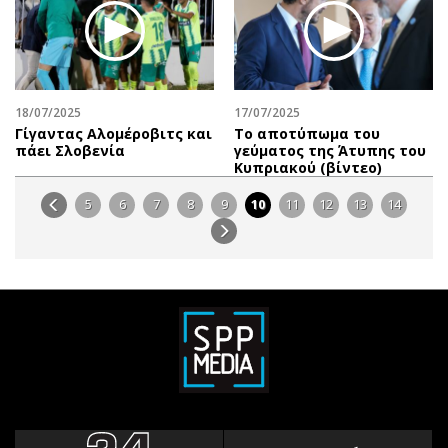
18/07/2025
17/07/2025
Γίγαντας Αλομέροβιτς και
Το αποτύπωμα του
πάει Σλοβενία
γεύματος της Άτυπης του
Κυπριακού (βίντεο)
5
6
7
8
9
10
11
12
13
14