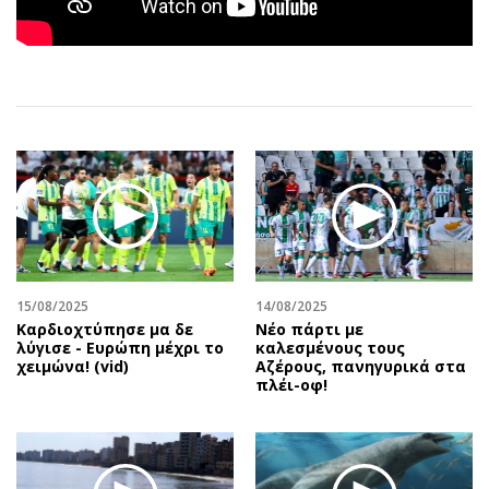
Αθλητισμός
Geek
Κύπρος
Νέα
Ελλάδα
Κινητά-tablets
Διεθνή
Social
Κληρώσεις Allwyn
Αυτοκίνηση
Οικονομική
Αφιερώματα
Οικονομία
Πολιτική
Real Estate
Οικονομία
Επιχειρήσεις
Γενικά
Αγορές
Αναδρομές
15/08/2025
14/08/2025
Καρδιοχτύπησε μα δε
Νέο πάρτι με
Money Review
Πρόσωπα
λύγισε - Ευρώπη μέχρι το
καλεσμένους τους
χειμώνα! (vid)
Αζέρους, πανηγυρικά στα
AstroBank Properties
Περιβάλλον
πλέι-οφ!
Trends
Good Life
Ενέργεια
Γυναίκα
Ναυτιλία
Showbiz