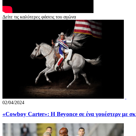
Δείτε τις καλύτερες φάσεις του αγώνα
02/04/2024
«Cowboy Carter»: H Beyonce σε ένα γουέστερν με σκ