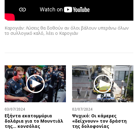
Αθλητισμός
Geek
Κύπρος
Νέα
Ελλάδα
Κινητά-tablets
Καρογιάν: Λύσεις θα δοθούν αν όλοι βάλουν υπεράνω όλων
Διεθνή
Social
το συλλογικό καλό, λέει ο Καρογιάν
Κληρώσεις Allwyn
Αυτοκίνηση
Οικονομική
Αφιερώματα
Οικονομία
Πολιτική
Real Estate
Οικονομία
Επιχειρήσεις
Γενικά
Αγορές
Αναδρομές
Money Review
Πρόσωπα
AstroBank Properties
Περιβάλλον
03/07/2024
02/07/2024
Trends
Good Life
Εξήντα εκατομμύρια
Ψυχικό: Οι κάμερες
δολάρια για το Μουντιάλ
«δείχνουν» τον δράστη
Ενέργεια
Γυναίκα
της... κονσόλας
της δολοφονίας
Ναυτιλία
Showbiz