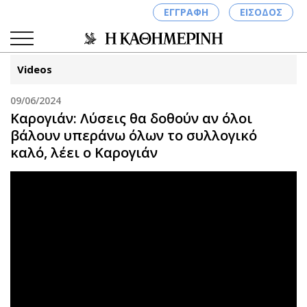
ΕΓΓΡΑΦΗ
ΕΙΣΟΔΟΣ
Videos
09/06/2024
ΚΑΤΗΓΟΡΙΕΣ
ΣΥΝΔΕΣΗ
Καρογιάν: Λύσεις θα δοθούν αν όλοι
βάλουν υπεράνω όλων το συλλογικό
Κύπρος
Απόψεις
καλό, λέει ο Καρογιάν
Παιδεία
Αρθρογραφία
Υγεία
The Hill
Πολιτική
Υγεία
Βουλευτικές 2026
Αγγελίες
Εκλογές 2024
Ενοικιάζονται
Προεδρικές 2023
Πωλούνται
Δημοσκοπήσεις
Ζητούν εργασία
Διπλωματία
Θέσεις εργασίας