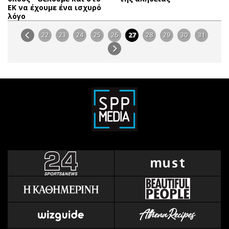
ΕΚ να έχουμε ένα ισχυρό
λόγο
22
23
24
25
26
27
28
29
30
31