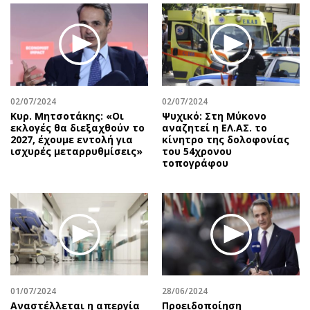
Περιβάλλον
Ταξίδια
Ελλάδα
Συνταγές
Κόσμος
Έξοδος
Παράξενα
Media
Πολιτισμός
Εκπομπές
02/07/2024
02/07/2024
Σινεμά
Wine routes
Κυρ. Μητσοτάκης: «Οι
Ψυχικό: Στη Μύκονο
Θέατρο-Χορός
Podcasts
εκλογές θα διεξαχθούν το
αναζητεί η ΕΛ.ΑΣ. το
2027, έχουμε εντολή για
κίνητρο της δολοφονίας
Μουσική
Uncut
ισχυρές μεταρρυθμίσεις»
του 54χρονου
τοπογράφου
Εικαστικά
Προσφορές
Βιβλίο
Προσωπικότητες στην ''Κ''
Χειρόγραφα
Επιστολές
01/07/2024
28/06/2024
Αναστέλλεται η απεργία
Προειδοποίηση