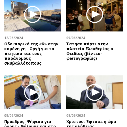
12/06/2024
09/06/2024
Οδοιπορικό της «Κ» στην
Έστησε πάρτι στην
καμένη γη - Οργή για τα
πλατεία Ελευθερίας ο
πτητικά και τους
Φειδίας (βίντεο-
παράνομους
φωτογραφίες)
σκυβαλλότοπους
09/06/2024
09/06/2024
Πρόεδρος: Ψήφισα για
Χρίστου: Έφτασε η ώρα
όλους - Θέλουμε και στο
της αλήθειας