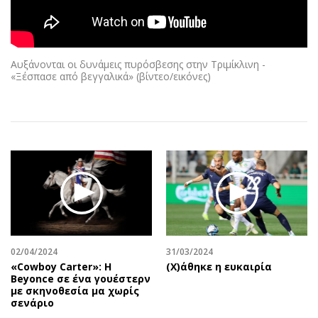
Αθλητισμός
Geek
Κύπρος
Νέα
Ελλάδα
Κινητά-tablets
Αυξάνονται οι δυνάμεις πυρόσβεσης στην Τριμίκλινη -
Διεθνή
Social
«Ξέσπασε από βεγγαλικά» (βίντεο/εικόνες)
Κληρώσεις Allwyn
Αυτοκίνηση
Οικονομική
Αφιερώματα
Οικονομία
Πολιτική
Real Estate
Οικονομία
Επιχειρήσεις
Γενικά
Αγορές
Αναδρομές
Money Review
Πρόσωπα
AstroBank Properties
Περιβάλλον
02/04/2024
31/03/2024
Trends
Good Life
«Cowboy Carter»: H
(X)άθηκε η ευκαιρία
Beyonce σε ένα γουέστερν
Ενέργεια
Γυναίκα
με σκηνοθεσία μα χωρίς
Ναυτιλία
Showbiz
σενάριο