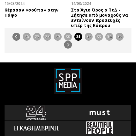
15/03/2024
14/03/2024
Κέρασαν «σούπα» στην
Στο Άγιο Όρος ο ΠτΔ -
Πάφο
Ζήτησε από μοναχούς να
εντείνουν προσευχές
υπέρ της Κύπρου
26
27
28
29
30
31
32
33
34
35