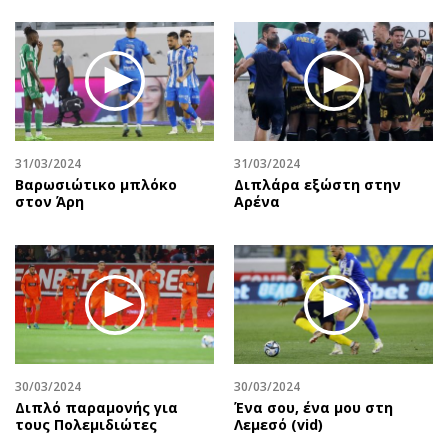
Περιβάλλον
Ταξίδια
Ελλάδα
Συνταγές
Κόσμος
Έξοδος
Παράξενα
Media
Πολιτισμός
Εκπομπές
Σινεμά
Wine routes
31/03/2024
31/03/2024
Θέατρο-Χορός
Podcasts
Βαρωσιώτικο μπλόκο
Διπλάρα εξώστη στην
στον Άρη
Αρένα
Μουσική
Uncut
Εικαστικά
Προσφορές
Βιβλίο
Προσωπικότητες στην ''Κ''
Χειρόγραφα
Επιστολές
30/03/2024
30/03/2024
Διπλό παραμονής για
Ένα σου, ένα μου στη
τους Πολεμιδιώτες
Λεμεσό (vid)