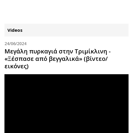
ΕΓΓΡΑΦΗ
ΕΙΣΟΔΟΣ
Videos
24/06/2024
ΚΑΤΗΓΟΡΙΕΣ
ΣΥΝΔΕΣΗ
Μεγάλη πυρκαγιά στην Τριμίκλινη -
«Ξέσπασε από βεγγαλικά» (βίντεο/
Κύπρος
Απόψεις
εικόνες)
Παιδεία
Αρθρογραφία
Υγεία
The Hill
Πολιτική
Υγεία
Βουλευτικές 2026
Αγγελίες
Εκλογές 2024
Ενοικιάζονται
Προεδρικές 2023
Πωλούνται
Δημοσκοπήσεις
Ζητούν εργασία
Διπλωματία
Θέσεις εργασίας