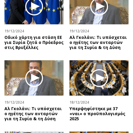
Περιβάλλον
Ταξίδια
Ελλάδα
Συνταγές
Κόσμος
Έξοδος
Παράξενα
Media
19/12/2024
19/12/2024
Πολιτισμός
Εκπομπές
Οδικό χάρτη για στάση ΕΕ
Αλ Γκολάνι: Τι υπόσχεται
για Συρία ζητά ο Πρόεδρος
ο ηγέτης των ανταρτών
Σινεμά
Wine routes
στις Βρυξέλλες
για τη Συρία & τη Δύση
Θέατρο-Χορός
Podcasts
Μουσική
Uncut
Εικαστικά
Προσφορές
Βιβλίο
Προσωπικότητες στην ''Κ''
Χειρόγραφα
Επιστολές
19/12/2024
18/12/2024
Αλ Γκολάνι: Τι υπόσχεται
Υπερψηφίστηκε με 37
ο ηγέτης των ανταρτών
«ναι» ο προϋπολογισμός
για τη Συρία & τη Δύση
2025