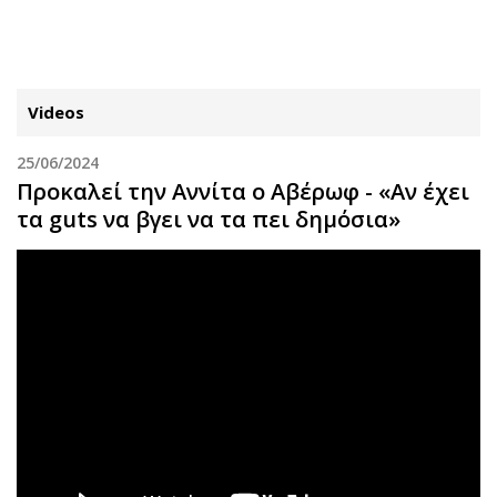
ΕΓΓΡΑΦΗ
ΕΙΣΟΔΟΣ
Videos
25/06/2024
ΚΑΤΗΓΟΡΙΕΣ
ΣΥΝΔΕΣΗ
Προκαλεί την Αννίτα ο Αβέρωφ - «Αν έχει
τα guts να βγει να τα πει δημόσια»
Κύπρος
Απόψεις
Παιδεία
Αρθρογραφία
Υγεία
The Hill
Πολιτική
Υγεία
Βουλευτικές 2026
Αγγελίες
Εκλογές 2024
Ενοικιάζονται
Προεδρικές 2023
Πωλούνται
Δημοσκοπήσεις
Ζητούν εργασία
Διπλωματία
Θέσεις εργασίας