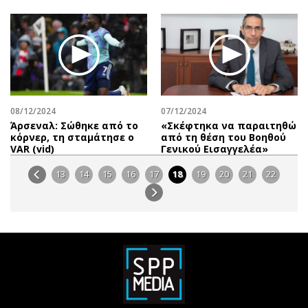
08/12/2024
07/12/2024
Άρσεναλ: Σώθηκε από το
«Σκέφτηκα να παραιτηθώ
κόρνερ, τη σταμάτησε ο
από τη θέση του Βοηθού
VAR (vid)
Γενικού Εισαγγελέα»
13
14
15
16
17
18
19
20
21
22