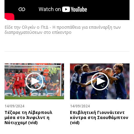
Αθλητισμός
Geek
Κύπρος
Νέα
Ελλάδα
Κινητά-tablets
Είδε την Ολγκίν ο ΠτΔ - Η προσπάθεια για επανέναρξη των
Διεθνή
Social
διαπραγματεύσεων στο επίκεντρο
Κληρώσεις Allwyn
Αυτοκίνηση
Οικονομική
Αφιερώματα
Οικονομία
Πολιτική
Real Estate
Οικονομία
Επιχειρήσεις
Γενικά
Αγορές
Αναδρομές
Money Review
Πρόσωπα
AstroBank Properties
Περιβάλλον
14/09/2024
14/09/2024
Trends
Good Life
Τέζαρε τη Λίβερπουλ
Επιβλητική Γιουνάιτεντ
μέσα στο Άνφιλντ η
κόντρα στη Σαουθάμπτον
Ενέργεια
Γυναίκα
Νότιγχαμ! (vid)
(vid)
Ναυτιλία
Showbiz