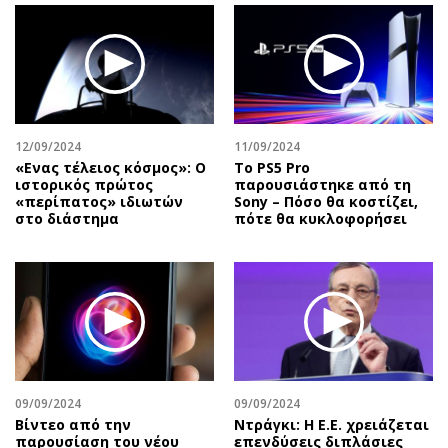
Περιβάλλον
Ταξίδια
Ελλάδα
Συνταγές
Κόσμος
Έξοδος
Παράξενα
Media
Πολιτισμός
Εκπομπές
12/09/2024
11/09/2024
Σινεμά
Wine routes
«Ενας τέλειος κόσμος»: Ο
Το PS5 Pro
Θέατρο-Χορός
Podcasts
ιστορικός πρώτος
παρουσιάστηκε από τη
«περίπατος» ιδιωτών
Sony – Πόσο θα κοστίζει,
Μουσική
Uncut
στο διάστημα
πότε θα κυκλοφορήσει
Εικαστικά
Προσφορές
Βιβλίο
Προσωπικότητες στην ''Κ''
Χειρόγραφα
Επιστολές
09/09/2024
09/09/2024
Bίντεο από την
Ντράγκι: Η Ε.Ε. χρειάζεται
παρουσίαση του νέου
επενδύσεις διπλάσιες