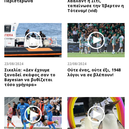
Περιστερώνα
Χάαλαντ η Σίτι,
ταπείνωσε την Έβερτον η
Τότεναμ! (vid)
23/08/2024
22/08/2024
Σικελία: «Δεν έχουμε
Ούτε ένας, ούτε έξι, 1948
ξαναδεί σκάφος σαν το
λόγοι να σε βλέπουν!
Bayesian να βυθίζεται
τόσο γρήγορα»