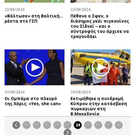
22/08/2024
22/08/2024
«Βάλτωσε» στη Βαλτική...
Πέθανε ο Σφεν, ο
ρέστα στο ΓΣΠ
διάσημος γκέι πιγκουίνος
του Σίδνεϊ – και ο
σύντροφός του άρχισε να
τραγουδάει
21/08/2024
19/08/2024
Οι Ομπάμα στο πλευρό
Εκτιμήθηκε η συνδρομή
της Χάρις: «Yes, she can»
Κύπρου στην κατάσβεση
πυρκαγιών στη
Β.Μακεδονία
19
20
21
22
23
24
25
26
27
28