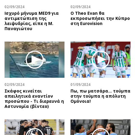
02/09/2024
02/09/2024
Ισχυρό μήνυμα MED9 για
Ο Theo Evan θα
αντιμετώπιση της
εκπροσωπήσει την Κύπρο
λειψυδρίας, είπε η Μ.
στη Eurovision
Παναγιώτου
02/09/2024
01/09/2024
Σκάφος κινείται
Πω, πω ματσάρα... τούμπα
απειλητικά εναντίον
στην τούμπα η απόλυτη
προσώπου - Τι διερευνά η
Ομόνοια!
Αστυνομία (βίντεο)