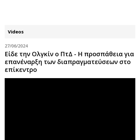
ΕΓΓΡΑΦΗ
ΕΙΣΟΔΟΣ
Videos
27/06/2024
ΚΑΤΗΓΟΡΙΕΣ
ΣΥΝΔΕΣΗ
Είδε την Ολγκίν ο ΠτΔ - Η προσπάθεια για
επανέναρξη των διαπραγματεύσεων στο
Κύπρος
Απόψεις
επίκεντρο
Παιδεία
Αρθρογραφία
Υγεία
The Hill
Πολιτική
Υγεία
Βουλευτικές 2026
Αγγελίες
Εκλογές 2024
Ενοικιάζονται
Προεδρικές 2023
Πωλούνται
Δημοσκοπήσεις
Ζητούν εργασία
Διπλωματία
Θέσεις εργασίας