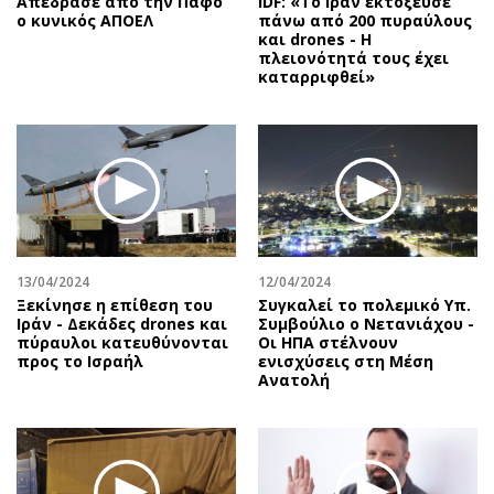
Απέδρασε από την Πάφο
IDF: «Το Ιράν εκτόξευσε
ο κυνικός ΑΠΟΕΛ
πάνω από 200 πυραύλους
και drones - Η
πλειονότητά τους έχει
καταρριφθεί»
13/04/2024
12/04/2024
Ξεκίνησε η επίθεση του
Συγκαλεί το πολεμικό Υπ.
Ιράν - Δεκάδες drones και
Συμβούλιο ο Νετανιάχου -
πύραυλοι κατευθύνονται
Οι ΗΠΑ στέλνουν
προς το Ισραήλ
ενισχύσεις στη Μέση
Ανατολή