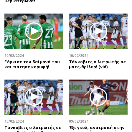
Περιστερώνα!
10/02/2024
10/02/2024
Ξόρκισε τον δαίμονά του
Τάνκοβιτς ο λυτρωτής σε
και πάτησε κορυφή!
ματς-θρίλερ! (vid)
10/02/2024
09/02/2024
Τάνκοβιτς ο λυτρωτής σε
Έξι γκολ, ανατροπή στην