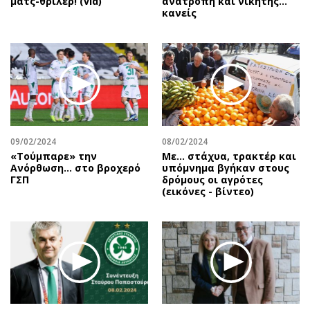
ματς-θρίλερ! (vid)
ανατροπή και νικητής…
κανείς
09/02/2024
08/02/2024
«Τούμπαρε» την
Με... στάχυα, τρακτέρ και
Ανόρθωση… στο βροχερό
υπόμνημα βγήκαν στους
ΓΣΠ
δρόμους οι αγρότες
(εικόνες - βίντεο)