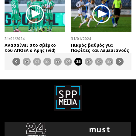
31/01/2024
31/01/2024
Aνασαίνει στο σβέρκο
Πικρός βαθμός για
του ΑΠΟΕΛ o Άρης (vid)
Παφίτες και Λεμεσιανούς
30
31
32
33
34
35
36
37
38