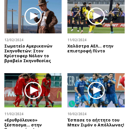
Περιβάλλον
Ταξίδια
Ελλάδα
Συνταγές
Κόσμος
Έξοδος
Παράξενα
Media
Πολιτισμός
Εκπομπές
12/02/2024
11/02/2024
Σινεμά
Wine routes
Σωματείο Αμερικανών
Χαλάστρα ΑΕΛ... στην
Σκηνοθετών: Στον
επιστροφή Πίντο
Θέατρο-Χορός
Podcasts
Κρίστοφερ Νόλαν το
Μουσική
Uncut
βραβείο Σκηνοθεσίας
Εικαστικά
Προσφορές
Βιβλίο
Προσωπικότητες στην ''Κ''
Χειρόγραφα
Επιστολές
11/02/2024
10/02/2024
«Ερυθρόλευκο»
Έσπασε το αήττητο του
ξέσπασμα… στην
Μπεν Σιμόν ο Απόλλωνας!