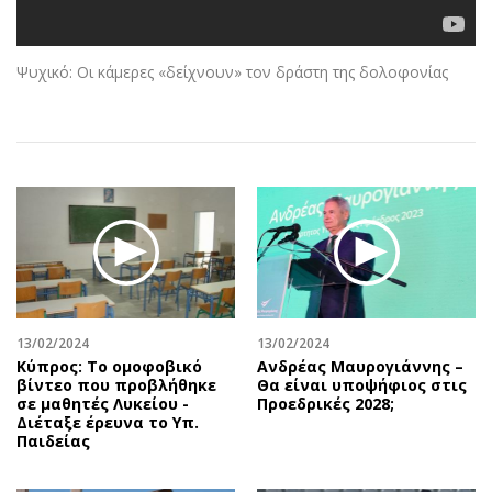
Αθλητισμός
Geek
Κύπρος
Νέα
Ψυχικό: Οι κάμερες «δείχνουν» τον δράστη της δολοφονίας
Ελλάδα
Κινητά-tablets
Διεθνή
Social
Κληρώσεις Allwyn
Αυτοκίνηση
Οικονομική
Αφιερώματα
Οικονομία
Πολιτική
Real Estate
Οικονομία
Επιχειρήσεις
Γενικά
Αγορές
Αναδρομές
Money Review
Πρόσωπα
13/02/2024
13/02/2024
Κύπρος: Το ομοφοβικό
Ανδρέας Μαυρογιάννης –
AstroBank Properties
Περιβάλλον
βίντεο που προβλήθηκε
Θα είναι υποψήφιος στις
Trends
Good Life
σε μαθητές Λυκείου -
Προεδρικές 2028;
Διέταξε έρευνα το Υπ.
Ενέργεια
Γυναίκα
Παιδείας
Ναυτιλία
Showbiz