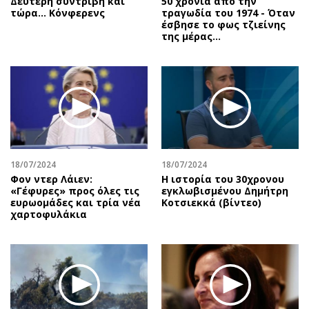
Δεύτερη συντριβή και
50 χρόνια από την
τώρα... Κόνφερενς
τραγωδία του 1974 - Όταν
έσβησε το φως τζιείνης
της μέρας…
18/07/2024
18/07/2024
Φον ντερ Λάιεν:
Η ιστορία του 30χρονου
«Γέφυρες» προς όλες τις
εγκλωβισμένου Δημήτρη
ευρωομάδες και τρία νέα
Κοτσιεκκά (βίντεο)
χαρτοφυλάκια