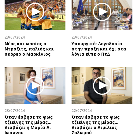
Περιβάλλον
Ταξίδια
Ελλάδα
Συνταγές
Κόσμος
Έξοδος
Παράξενα
Media
Πολιτισμός
Εκπομπές
23/07/2024
23/07/2024
Νέος και ωραίος ο
Υπουργικό: Λογοδοσία
Σινεμά
Wine routes
Ντράζιτς, παλιός και
στην πράξη και όχι στα
σκόρερ ο Μαρκίνιος
λόγια είπε ο ΠτΔ
Θέατρο-Χορός
Podcasts
Μουσική
Uncut
Εικαστικά
Προσφορές
Βιβλίο
Προσωπικότητες στην ''Κ''
Χειρόγραφα
Επιστολές
23/07/2024
22/07/2024
Όταν έσβησε το φως
Όταν έσβησε το φως
τζιείνης της μέρας…:
τζιείνης της μέρας…:
Διαβάζει η Μαρία Α.
Διαβάζει ο Αιμίλιος
Ιωάννου
Σολωμού