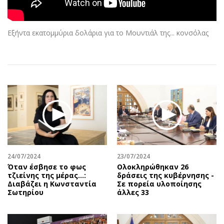
Αθλητισμός
Geek
Κύπρος
Νέα
Εξήντα εκατομμύρια δολάρια για το Μουντιάλ της... κονσόλας
Ελλάδα
Κινητά-tablets
Διεθνή
Social
Κληρώσεις Allwyn
Αυτοκίνηση
Οικονομική
Αφιερώματα
Οικονομία
Πολιτική
Real Estate
Οικονομία
Επιχειρήσεις
Γενικά
Αγορές
Αναδρομές
Money Review
Πρόσωπα
24/07/2024
23/07/2024
Όταν έσβησε το φως
Ολοκληρώθηκαν 26
AstroBank Properties
Περιβάλλον
τζιείνης της μέρας…:
δράσεις της κυβέρνησης -
Trends
Good Life
Διαβάζει η Κωνσταντία
Σε πορεία υλοποίησης
Σωτηρίου
άλλες 33
Ενέργεια
Γυναίκα
Ναυτιλία
Showbiz